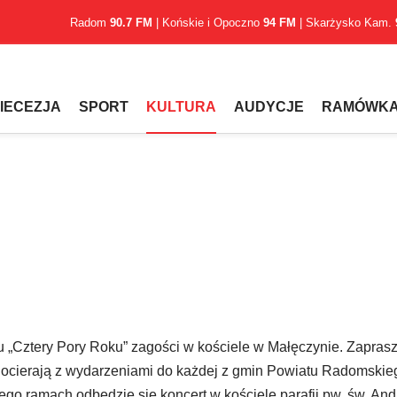
Radom
90.7 FM
| Końskie i Opoczno
94 FM
| Skarżysko Kam.
IECEZJA
SPORT
KULTURA
AUDYCJE
RAMÓWK
klu „Cztery Pory Roku” zagości w kościele w Małęczynie. Zapras
 Docierają z wydarzeniami do każdej z gmin Powiatu Radomskieg
jego ramach odbędzie się koncert w kościele parafii pw. św. And