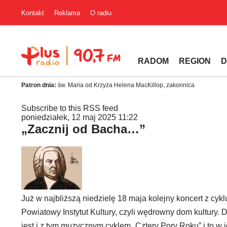
Kontakt
Reklama
O radiu
RADOM
REGION
D
Patron dnia:
św. Maria od Krzyża Helena MacKillop, zakonnica
Subscribe to this RSS feed
poniedziałek, 12 maj 2025 11:22
„Zacznij od Bacha…”
Już w najbliższą niedzielę 18 maja kolejny koncert z cy
Powiatowy Instytut Kultury, czyli wędrowny dom kultury.
jest i z tym muzycznym cyklem „Cztery Pory Roku” i to w 