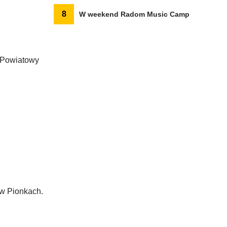
8
W weekend Radom Music Camp
t Powiatowy
 w Pionkach.