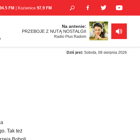
94.5 FM
| Kozienice
97.9 FM
Na antenie:
PRZEBOJE Z NUTĄ NOSTALGII
Radio Plus Radom
A
Dziś jest:
Sobota, 08 sierpnia 2026
za
o. Tak też
rzeja Boboli