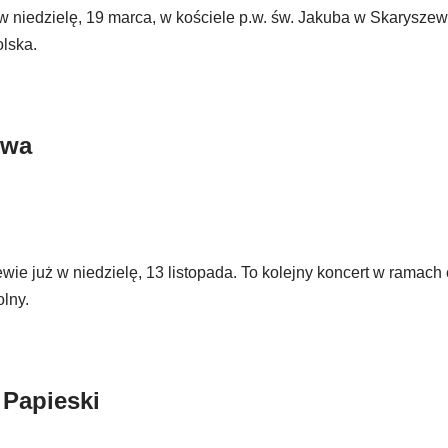
w niedzielę, 19 marca, w kościele p.w. św. Jakuba w Skaryszew
lska.
ewa
e już w niedzielę, 13 listopada. To kolejny koncert w ramach 
lny.
 Papieski