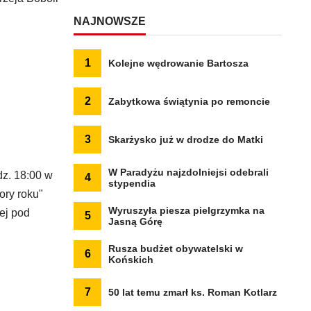
NAJNOWSZE
1
Kolejne wędrowanie Bartosza
2
Zabytkowa świątynia po remoncie
3
Skarżysko już w drodze do Matki
W Paradyżu najzdolniejsi odebrali
dz. 18:00 w
4
stypendia
ory roku"
Wyruszyła piesza pielgrzymka na
ej pod
5
Jasną Górę
Rusza budżet obywatelski w
6
Końskich
7
50 lat temu zmarł ks. Roman Kotlarz