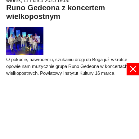
wtorek, 11 marca 2025 19:06
Runo Gedeona z koncertem
wielkopostnym
O pokucie, nawróceniu, szukaniu drogi do Boga już wkrótce
opowie nam muzycznie grupa Runo Gedeona w koncertach
wielkopostnych. Powiatowy Instytut Kultury 16 marca
zaprasza na to muzyczne wydarzenie do Wierzbicy, 23 marca
- do Gorynia (gmina Jastrzębia).
Published in
Koncerty
Read more...