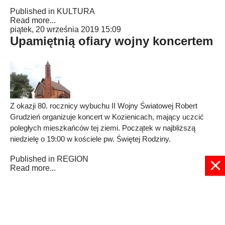
Published in
KULTURA
Read more...
piątek, 20 września 2019 15:09
Upamiętnią ofiary wojny koncertem
Z okazji 80. rocznicy wybuchu II Wojny Światowej Robert
Grudzień organizuje koncert w Kozienicach, mający uczcić
poległych mieszkańców tej ziemi. Początek w najbliższą
niedzielę o 19:00 w kościele pw. Świętej Rodziny.
Published in
REGION
Read more...
17
18
19
20
21
22
23
24
25
26
Strona 22 z 28