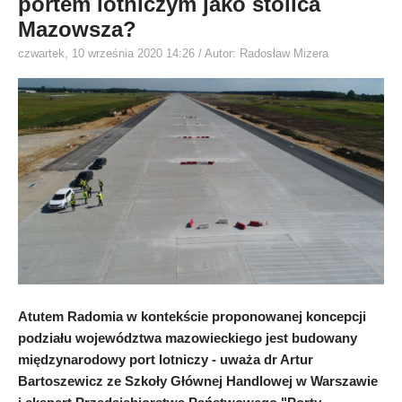
portem lotniczym jako stolica
Mazowsza?
czwartek, 10 września 2020 14:26
/ Autor: Radosław Mizera
Atutem Radomia w kontekście proponowanej koncepcji
podziału województwa mazowieckiego jest budowany
międzynarodowy port lotniczy - uważa dr Artur
Bartoszewicz ze Szkoły Głównej Handlowej w Warszawie