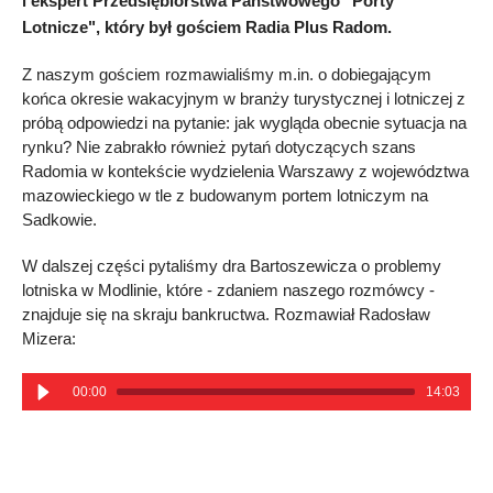
i ekspert Przedsiębiorstwa Państwowego "Porty
Lotnicze", który był gościem Radia Plus Radom.
Z naszym gościem rozmawialiśmy m.in. o dobiegającym
końca okresie wakacyjnym w branży turystycznej i lotniczej z
próbą odpowiedzi na pytanie: jak wygląda obecnie sytuacja na
rynku? Nie zabrakło również pytań dotyczących szans
Radomia w kontekście wydzielenia Warszawy z województwa
mazowieckiego w tle z budowanym portem lotniczym na
Sadkowie.
W dalszej części pytaliśmy dra Bartoszewicza o problemy
lotniska w Modlinie, które - zdaniem naszego rozmówcy -
znajduje się na skraju bankructwa. Rozmawiał Radosław
Mizera:
00:00
14:03