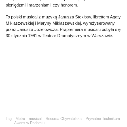
pieniędzmi i marzeniami, czy honorem.
To polski musical z muzyką Janusza Stokłosy, librettem Agaty
Miklaszewskiej i Maryny Miklaszewskiej, wyreżyserowany
przez Janusza Józefowicza. Prapremiera musicalu odbyła się
30 stycznia 1991 w Teatrze Dramatycznym w Warszawie.
Tag:
Metro
musical
Resursa Obywatelska
Prywatne Technikum
Awans w Radomiu