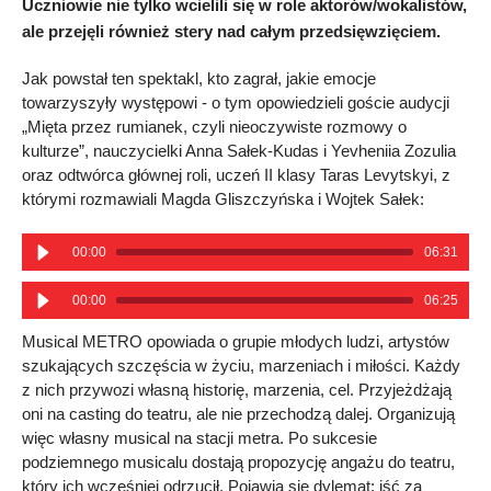
Uczniowie nie tylko wcielili się w role aktorów/wokalistów,
ale przejęli również stery nad całym przedsięwzięciem.
Jak powstał ten spektakl, kto zagrał, jakie emocje
towarzyszyły występowi - o tym opowiedzieli goście audycji
„Mięta przez rumianek, czyli nieoczywiste rozmowy o
kulturze”, nauczycielki Anna Sałek-Kudas i Yevheniia Zozulia
oraz odtwórca głównej roli, uczeń II klasy Taras Levytskyi, z
którymi rozmawiali Magda Gliszczyńska i Wojtek Sałek:
00:00
06:31
00:00
06:25
Musical METRO opowiada o grupie młodych ludzi, artystów
szukających szczęścia w życiu, marzeniach i miłości. Każdy
z nich przywozi własną historię, marzenia, cel. Przyjeżdżają
oni na casting do teatru, ale nie przechodzą dalej. Organizują
więc własny musical na stacji metra. Po sukcesie
podziemnego musicalu dostają propozycję angażu do teatru,
który ich wcześniej odrzucił. Pojawia się dylemat: iść za