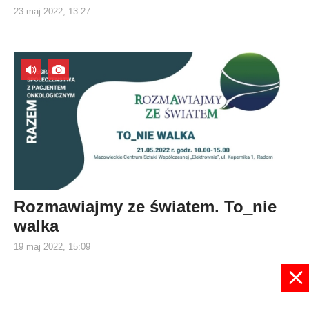
23 maj 2022, 13:27
Rozmawiajmy ze światem. To_nie
walka
19 maj 2022, 15:09
1
2
3
4
5
6
7
8
9