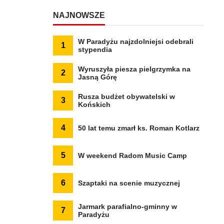
NAJNOWSZE
W Paradyżu najzdolniejsi odebrali
1
stypendia
Wyruszyła piesza pielgrzymka na
2
Jasną Górę
Rusza budżet obywatelski w
3
Końskich
4
50 lat temu zmarł ks. Roman Kotlarz
5
W weekend Radom Music Camp
6
Szaptaki na scenie muzycznej
Jarmark parafialno-gminny w
7
Paradyżu