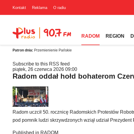
Kontakt
Reklama
O radiu
RADOM
REGION
D
Patron dnia:
Przemienienie Pańskie
Subscribe to this RSS feed
piątek, 26 czerwca 2026 09:00
Radom oddał hołd bohaterom Czer
Radom uczcił 50. rocznicę Radomskich Protestów Robotn
pod pomnik ludzi skrzywdzonych wziął udział Prezydent P
Published in
RADOM