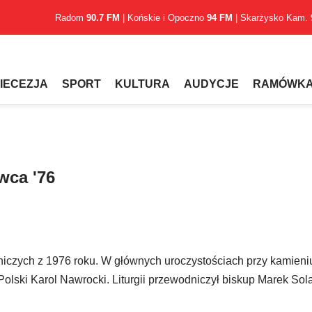
Radom
90.7 FM
| Końskie i Opoczno
94 FM
| Skarżysko Kam.
IECEZJA
SPORT
KULTURA
AUDYCJE
RAMÓWK
wca '76
iczych z 1976 roku. W głównych uroczystościach przy kamien
olski Karol Nawrocki. Liturgii przewodniczył biskup Marek Sol