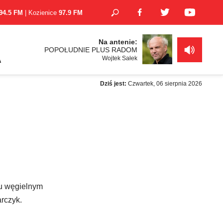
94.5 FM
| Kozienice
97.9 FM
Na antenie:
POPOŁUDNIE PLUS RADOM
Wojtek Sałek
A
Dziś jest:
Czwartek, 06 sierpnia 2026
iu węgielnym
arczyk.