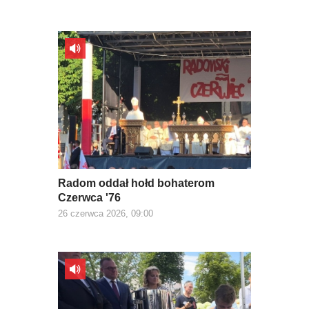
Radom oddał hołd bohaterom
Czerwca '76
26 czerwca 2026, 09:00