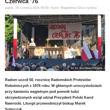
Czerwca '76
piątek, 26 czerwca 2026 09:00
/ Autor: Magdalena Gliszczyńska
fot. ks. Stanisław Piekielnik
Radom uczcił 50. rocznicę Radomskich Protestów
Robotniczych z 1976 roku. W głównych uroczystościach
przy kamieniu węgielnym pod pomnik ludzi
skrzywdzonych wziął udział Prezydent Polski Karol
Nawrocki. Liturgii przewodniczył biskup Marek
Solarczyk.