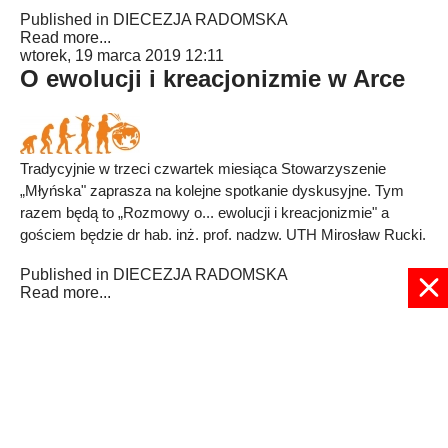
Published in
DIECEZJA RADOMSKA
Read more...
wtorek, 19 marca 2019 12:11
O ewolucji i kreacjonizmie w Arce
Tradycyjnie w trzeci czwartek miesiąca Stowarzyszenie
„Młyńska" zaprasza na kolejne spotkanie dyskusyjne. Tym
razem będą to „Rozmowy o... ewolucji i kreacjonizmie" a
gościem będzie dr hab. inż. prof. nadzw. UTH Mirosław Rucki.
Published in
DIECEZJA RADOMSKA
Read more...
3
4
5
6
7
8
9
10
11
12
Strona 8 z 24