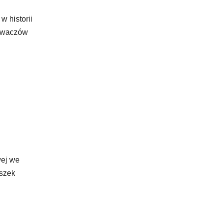
w historii
łowaczów
wej we
eszek