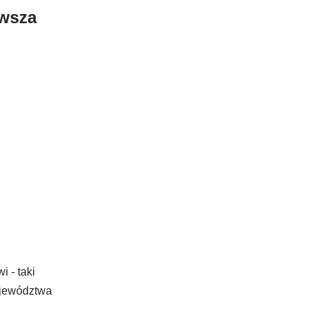
owsza
 - taki
Województwa