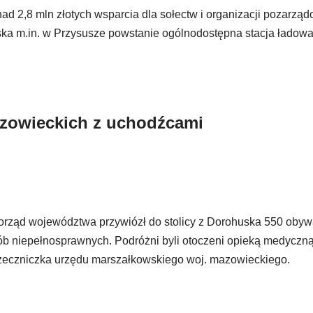
2,8 mln złotych wsparcia dla sołectw i organizacji pozarzą
ska m.in. w Przysusze powstanie ogólnodostępna stacja ładow
azowieckich z uchodźcami
rząd województwa przywiózł do stolicy z Dorohuska 550 obywa
osób niepełnosprawnych. Podróżni byli otoczeni opieką medyczną
zeczniczka urzędu marszałkowskiego woj. mazowieckiego.