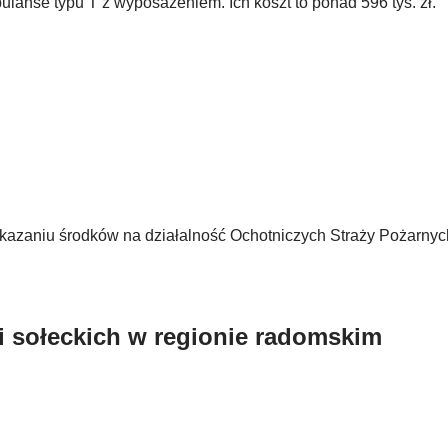
ulanse typu T z wyposażeniem. Ich koszt to ponad 596 tys. zł.
azaniu środków na działalność Ochotniczych Straży Pożarnyc
i sołeckich w regionie radomskim