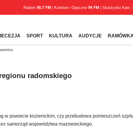
Radom
90.7 FM
| Końskie i Opoczno
94 FM
| Skarżysko Kam.
IECEZJA
SPORT
KULTURA
AUDYCJE
RAMÓWK
czennica
 regionu radomskiego
g w powiecie kozienickim, czy przebudowa pomieszczeń szpit
 przez samorząd województwa mazowieckiego.