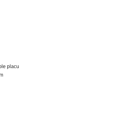
ole placu
em