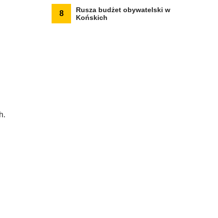
Rusza budżet obywatelski w
8
Końskich
h.