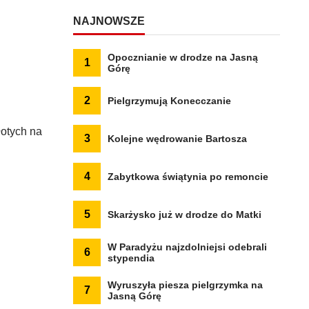
NAJNOWSZE
Opocznianie w drodze na Jasną
1
Górę
2
Pielgrzymują Konecczanie
otych na
3
Kolejne wędrowanie Bartosza
4
Zabytkowa świątynia po remoncie
5
Skarżysko już w drodze do Matki
W Paradyżu najzdolniejsi odebrali
6
stypendia
Wyruszyła piesza pielgrzymka na
7
Jasną Górę