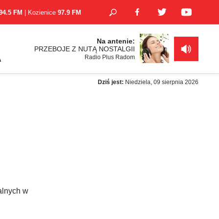
94.5 FM
| Kozienice
97.9 FM
Na antenie:
PRZEBOJE Z NUTĄ NOSTALGII
Radio Plus Radom
A
Dziś jest:
Niedziela, 09 sierpnia 2026
alnych w