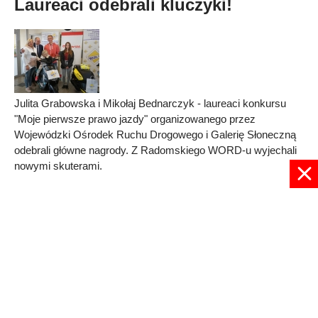
Laureaci odebrali kluczyki!
Julita Grabowska i Mikołaj Bednarczyk - laureaci konkursu
"Moje pierwsze prawo jazdy" organizowanego przez
Wojewódzki Ośrodek Ruchu Drogowego i Galerię Słoneczną
odebrali główne nagrody. Z Radomskiego WORD-u wyjechali
nowymi skuterami.
Published in
RADOM
Read more...
1
2
3
4
5
Strona 4 z 5