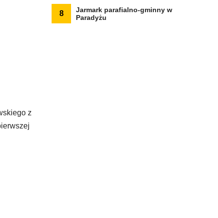
Jarmark parafialno-gminny w
8
Paradyżu
wskiego z
pierwszej