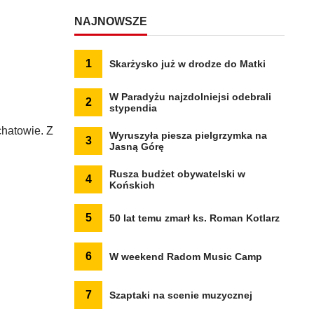
NAJNOWSZE
1
Skarżysko już w drodze do Matki
W Paradyżu najzdolniejsi odebrali
2
stypendia
chatowie. Z
Wyruszyła piesza pielgrzymka na
3
Jasną Górę
Rusza budżet obywatelski w
4
Końskich
5
50 lat temu zmarł ks. Roman Kotlarz
6
W weekend Radom Music Camp
7
Szaptaki na scenie muzycznej