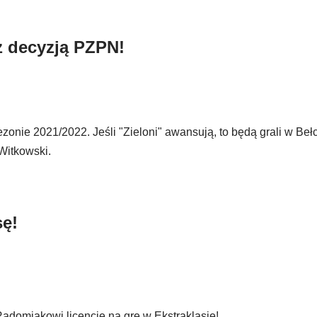
z decyzją PZPN!
zonie 2021/2022. Jeśli "Zieloni" awansują, to będą grali w Beł
Witkowski.
sę!
adomiakowi licencję na grę w Ekstraklasie!