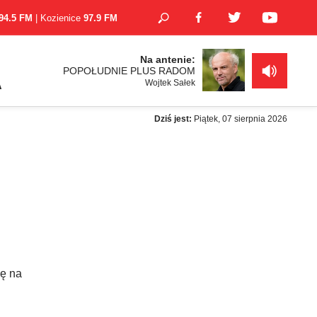
94.5 FM
| Kozienice
97.9 FM
Na antenie:
POPOŁUDNIE PLUS RADOM
Wojtek Sałek
A
Dziś jest:
Piątek, 07 sierpnia 2026
ję na