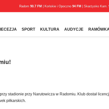
Radom
90.7 FM
| Końskie i Opoczno
94 FM
| Skarżysko Kam.
IECEZJA
SPORT
KULTURA
AUDYCJE
RAMÓWK
miu!
zy stadionie przy Narutowicza w Radomiu. Klub dostał licenc
ek piłkarskich.