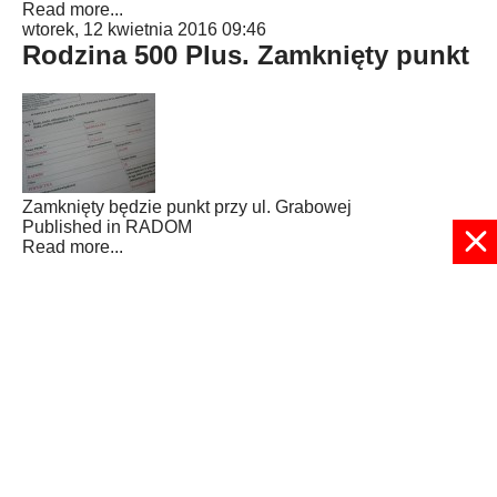
Read more...
wtorek, 12 kwietnia 2016 09:46
Rodzina 500 Plus. Zamknięty punkt
Zamknięty będzie punkt przy ul. Grabowej
Published in
RADOM
Read more...
25
26
27
28
29
30
31
32
33
34
Strona 30 z 38