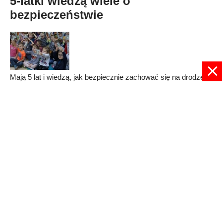
5-latki wiedzą wiele o
bezpieczeństwie
Mają 5 lat i wiedzą, jak bezpiecznie zachować się na drodze.
W Publicznym Przedszkolu nr 13 w Radomiu odbyła się akcja
"Widoczny i bezpieczny przedszkolak".
Published in
RADOM
Read more...
© 2024 radioplus.com.pl Wszelkie prawa zastrzeżone