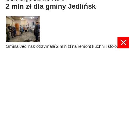
2 mln zł dla gminy Jedlińsk
Gmina Jedlińsk otrzymała 2 mln zł na remont kuchni i stołówki
w Zespole Szkolno-Przedszkolnym. Pieniądze pochodzą z
Rządowego Funduszu Inwestycji Lokalnych.
Published in
Radomskie
Read more...
© 2024 radioplus.com.pl Wszelkie prawa zastrzeżone