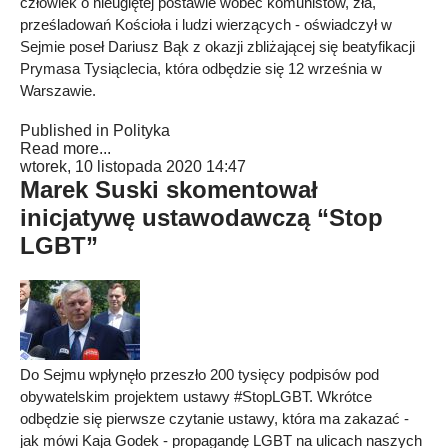
człowiek o nieugiętej postawie wobec komunistów, zła,
prześladowań Kościoła i ludzi wierzących - oświadczył w
Sejmie poseł Dariusz Bąk z okazji zbliżającej się beatyfikacji
Prymasa Tysiąclecia, która odbędzie się 12 września w
Warszawie.
Published in
Polityka
Read more...
wtorek, 10 listopada 2020 14:47
Marek Suski skomentował
inicjatywę ustawodawczą “Stop
LGBT”
Do Sejmu wpłynęło przeszło 200 tysięcy podpisów pod
obywatelskim projektem ustawy #StopLGBT. Wkrótce
odbędzie się pierwsze czytanie ustawy, która ma zakazać -
jak mówi Kaja Godek - propagandę LGBT na ulicach naszych