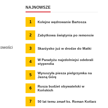
NAJNOWSZE
1
Kolejne wędrowanie Bartosza
2
Zabytkowa świątynia po remoncie
cowości
3
Skarżysko już w drodze do Matki
W Paradyżu najzdolniejsi odebrali
4
stypendia
Wyruszyła piesza pielgrzymka na
5
Jasną Górę
Rusza budżet obywatelski w
6
Końskich
7
50 lat temu zmarł ks. Roman Kotlarz