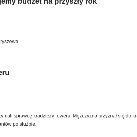
emy budżet na przyszły rok
aryszewa.
eru
zymali sprawcę kradzieży roweru. Mężczyzna przyznał się do k
antów po służbie.