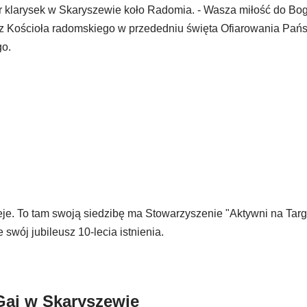
str klarysek w Skaryszewie koło Radomia. - Wasza miłość do Bog
erz Kościoła radomskiego w przededniu święta Ofiarowania Pańs
go.
je. To tam swoją siedzibę ma Stowarzyszenie "Aktywni na Tar
swój jubileusz 10-lecia istnienia.
Gaj w Skaryszewie