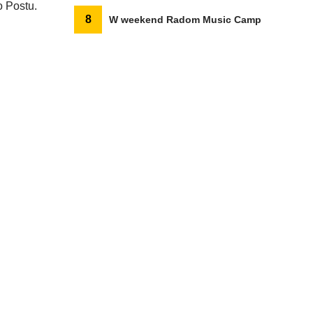
 Postu.
8
W weekend Radom Music Camp