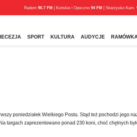
Radom
90.7 FM
| Końskie i Opoczno
94 FM
| Skarżysko Kam.
IECEZJA
SPORT
KULTURA
AUDYCJE
RAMÓWK
erwszy poniedziałek Wielkiego Postu. Stąd też pochodzi jego n
Na targach zaprezentowano ponad 230 koni, choć chętnych był