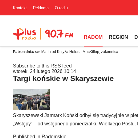
Kontakt
Reklama
O radiu
RADOM
REGION
D
Patron dnia:
św. Maria od Krzyża Helena MacKillop, zakonnica
Subscribe to this RSS feed
wtorek, 24 lutego 2026 10:14
Targi końskie w Skaryszewie
Skaryszewski Jarmark Koński odbył się tradycyjnie w pi
„Wstępy” – od wstępnego poniedziałku Wielkiego Postu. 
Published in
Radomskie