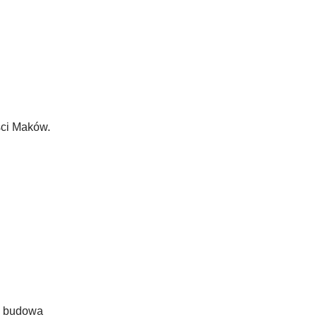
ści Maków.
a budowa