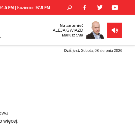
94.5 FM
| Kozienice
97.9 FM
Na antenie:
ALEJA GWIAZD
Mariusz Syta
A
Dziś jest:
Sobota, 08 sierpnia 2026
azwa
o więcej.