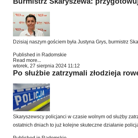
Burmistrz Skaryszewa: przygotowuj
Dzisiaj naszym gościem była Justyna Grys, burmistrz Sk
Published in
Radomskie
Read more...
wtorek, 27 sierpnia 2024 11:12
Po służbie zatrzymali złodzieja row
Skaryszewscy policjanci w czasie wolnym od służby zatr
ostatnich dniach to już kolejne skuteczne działanie policj
Published in
Radomskie