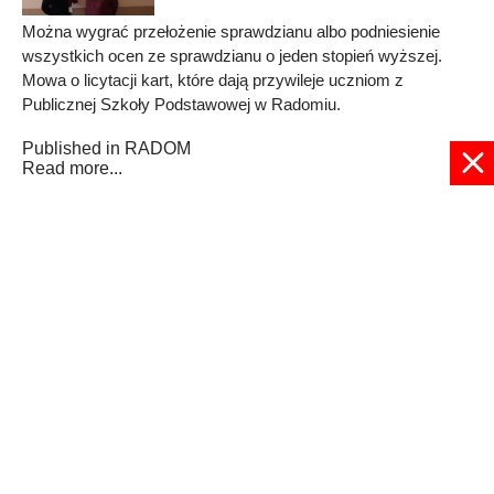
Można wygrać przełożenie sprawdzianu albo podniesienie
wszystkich ocen ze sprawdzianu o jeden stopień wyższej.
Mowa o licytacji kart, które dają przywileje uczniom z
Publicznej Szkoły Podstawowej w Radomiu.
Published in
RADOM
Read more...
1
2
3
4
5
6
7
8
9
10
Strona 1 z 11
© 2024 radioplus.com.pl Wszelkie prawa zastrzeżone