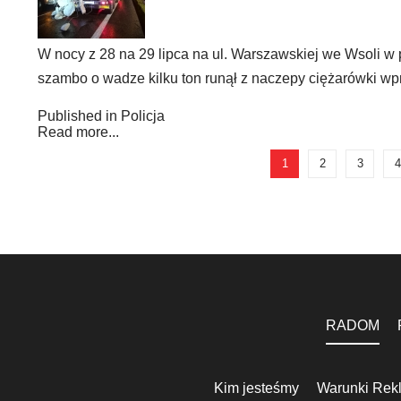
W nocy z 28 na 29 lipca na ul. Warszawskiej we Wsoli w 
szambo o wadze kilku ton runął z naczepy ciężarówki wpros
Published in
Policja
Read more...
1
2
3
4
RADOM
Kim jesteśmy
Warunki Rek