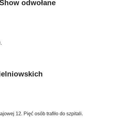
r Show odwołane
.
ielniowskich
wej 12. Pięć osób trafiło do szpitali.