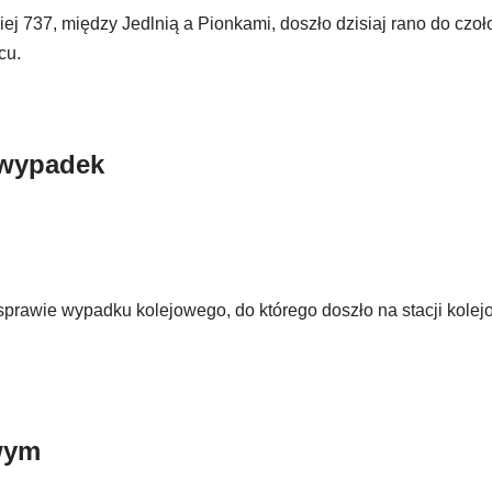
j 737, między Jedlnią a Pionkami, doszło dzisiaj rano do czo
cu.
 wypadek
rawie wypadku kolejowego, do którego doszło na stacji kolej
wym