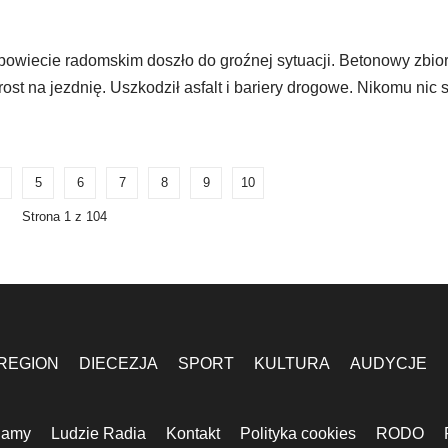
powiecie radomskim doszło do groźnej sytuacji. Betonowy zbior
t na jezdnię. Uszkodził asfalt i bariery drogowe. Nikomu nic si
5
6
7
8
9
10
Strona 1 z 104
REGION
DIECEZJA
SPORT
KULTURA
AUDYCJE
lamy
Ludzie Radia
Kontakt
Polityka cookies
RODO