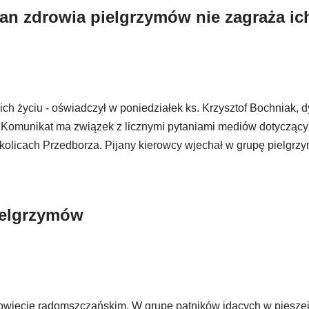
tan zdrowia pielgrzymów nie zagraża ic
 życiu - oświadczył w poniedziałek ks. Krzysztof Bochniak, dy
. Komunikat ma związek z licznymi pytaniami mediów dotyczą
olicach Przedborza. Pijany kierowcy wjechał w grupę pielgrz
ielgrzymów
wiecie radomszczańskim. W grupę pątników idących w piesze