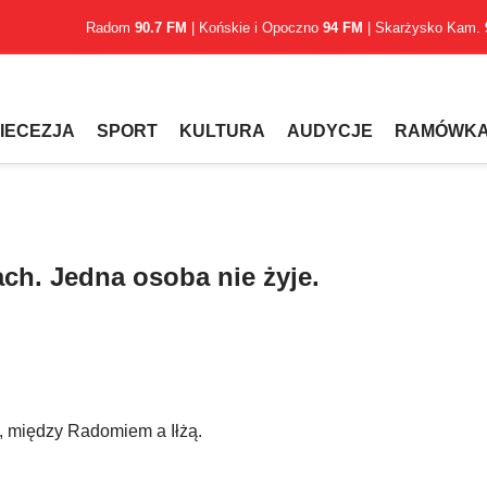
Radom
90.7 FM
| Końskie i Opoczno
94 FM
| Skarżysko Kam.
IECEZJA
SPORT
KULTURA
AUDYCJE
RAMÓWK
h. Jedna osoba nie żyje.
, między Radomiem a Iłżą.