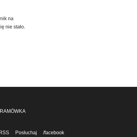
nik na
ę nie stało.
RAMÓWKA
RSS
Posłuchaj
/facebook