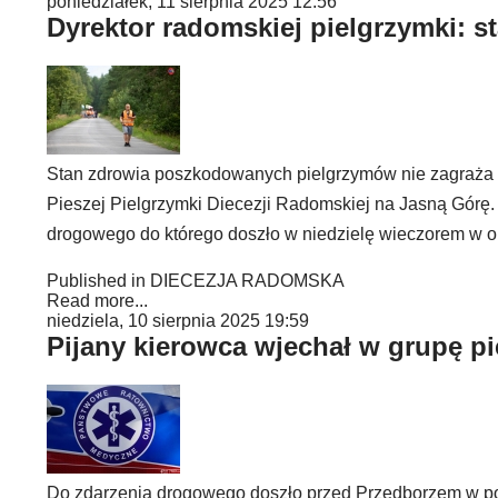
poniedziałek, 11 sierpnia 2025 12:56
Dyrektor radomskiej pielgrzymki: s
Stan zdrowia poszkodowanych pielgrzymów nie zagraża ich
Pieszej Pielgrzymki Diecezji Radomskiej na Jasną Górę
drogowego do którego doszło w niedzielę wieczorem w ok
Published in
DIECEZJA RADOMSKA
Read more...
niedziela, 10 sierpnia 2025 19:59
Pijany kierowca wjechał w grupę p
Do zdarzenia drogowego doszło przed Przedborzem w po