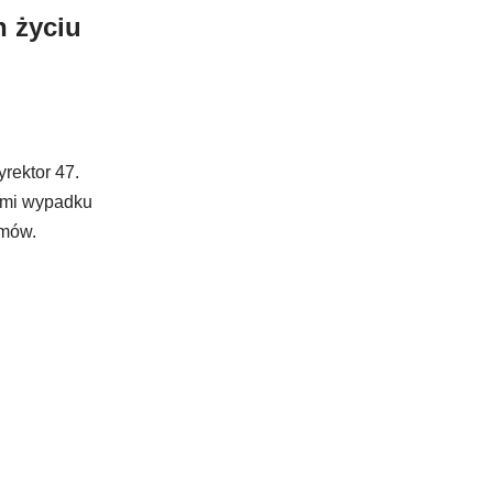
h życiu
rektor 47.
cymi wypadku
ymów.
j