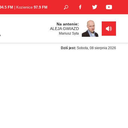
94.5 FM
| Kozienice
97.9 FM
Na antenie:
ALEJA GWIAZD
Mariusz Syta
A
Dziś jest:
Sobota, 08 sierpnia 2026