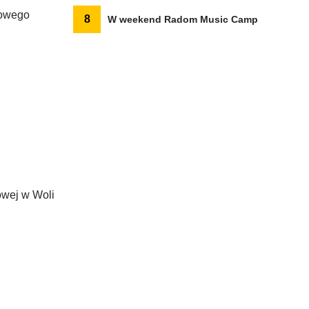
łowego
8
W weekend Radom Music Camp
owej w Woli