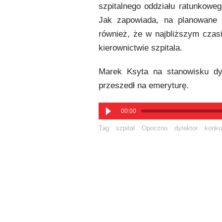
szpitalnego oddziału ratunkowe
Jak zapowiada, na planowane i
również, że w najbliższym cza
kierownictwie szpitala.
Marek Ksyta na stanowisku dyre
przeszedł na emeryturę.
00:00
Tag:
szpital
Opoczno
dyrektor
konku