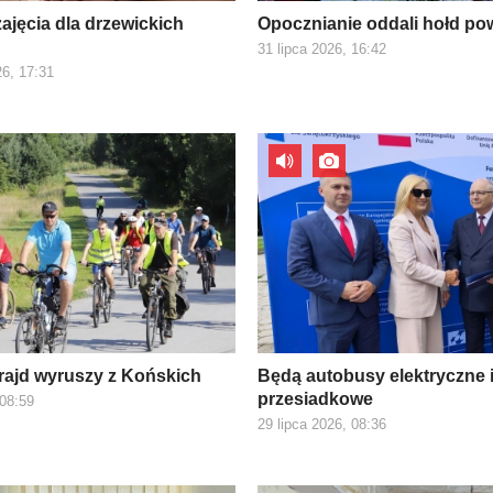
ajęcia dla drzewickich
Opocznianie oddali hołd p
31 lipca 2026, 16:42
26, 17:31
ajd wyruszy z Końskich
Będą autobusy elektryczne 
przesiadkowe
 08:59
29 lipca 2026, 08:36