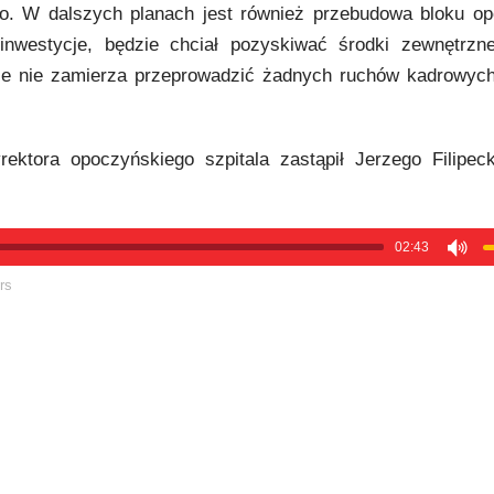
go. W dalszych planach jest również przebudowa bloku op
nwestycje, będzie chciał pozyskiwać środki zewnętrzn
sie nie zamierza przeprowadzić żadnych ruchów kadrowyc
ktora opoczyńskiego szpitala zastąpił Jerzego Filipeck
02:43
rs