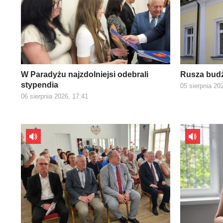
W Paradyżu najzdolniejsi odebrali
Rusza budż
stypendia
05 sierpnia 20
06 sierpnia 2026, 17:41