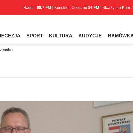
Radom
90.7 FM
| Końskie i Opoczno
94 FM
| Skarżysko Kam.
IECEZJA
SPORT
KULTURA
AUDYCJE
RAMÓWK
czennica