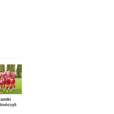
ramiki
kończyli