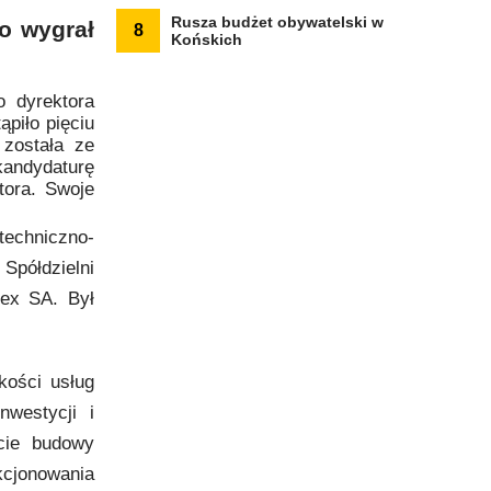
Rusza budżet obywatelski w
o wygrał
8
Końskich
o dyrektora
piło pięciu
 została ze
kandydaturę
tora. Swoje
techniczno-
półdzielni
tex SA. Był
kości usług
nwestycji i
cie budowy
kcjonowania