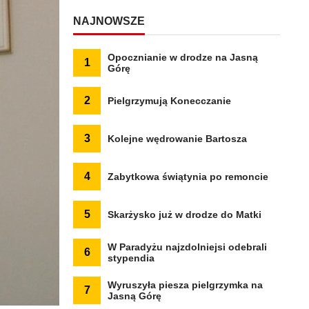
NAJNOWSZE
Opocznianie w drodze na Jasną
1
Górę
2
Pielgrzymują Konecczanie
3
Kolejne wędrowanie Bartosza
4
Zabytkowa świątynia po remoncie
5
Skarżysko już w drodze do Matki
W Paradyżu najzdolniejsi odebrali
6
stypendia
Wyruszyła piesza pielgrzymka na
7
Jasną Górę