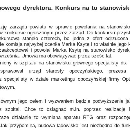
nowego dyrektora. Konkurs na to stanowisk
zję zarządu powiatu w sprawie powołania na stanowisk
ł w konkursie ogłoszonym przez zarząd. Do konkursu przystą
kursową stanęło czterech, bo jedna z ofert odrzucona
e komisja najwyżej oceniła Marka Ksytę i to właśnie jego 
 zaakceptował i powołał Marka Ksytę na stanowisko dyrek
0 września. Umowa ma obowiązywać przez sześć lat.
niony w szpitalu na stanowisku głównego specjalisty ds. 
 sprawował urząd starosty opoczyńskiego, prezesa S
 specjalisty w dziale marketingu opoczyńskiej firmy Op
atowym.
łównym jego celem i wyzwaniem będzie podwyższenie ja
szpital. Chce to osiągnąć m.in. poprzez realizację i
liższe działanie to wymiana aparatu RTG oraz rozpoczę
Jak przypomina, budowa lądowiska jest niezbędna do fun