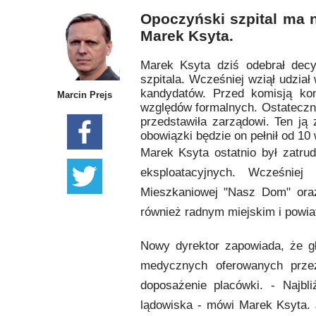
Opoczyński szpital ma 
Marek Ksyta.
Marek Ksyta dziś odebrał decy
szpitala. Wcześniej wziął udzia
kandydatów. Przed komisją kon
Marcin Prejs
względów formalnych. Ostateczni
przedstawiła zarządowi. Ten ją
obowiązki będzie on pełnił od 1
Marek Ksyta ostatnio był zatrud
eksploatacyjnych. Wcześniej
Mieszkaniowej "Nasz Dom" oraz
również radnym miejskim i powi
Nowy dyrektor zapowiada, że g
medycznych oferowanych przez 
doposażenie placówki. - Najb
lądowiska - mówi Marek Ksyta. 