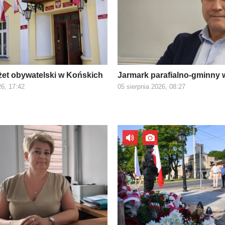
et obywatelski w Końskich
Jarmark parafialno-gminny 
26, 17:42
05 sierpnia 2026, 08:27