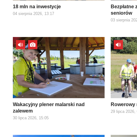
18 mln na inwestycje
Bezpłatne z
seniorów
04 sierpnia 2026, 13:17
03 sierpnia 20
Wakacyjny plener malarski nad
Rowerowy r
zalewem
29 lipca 2026,
30 lipca 2026, 15:05