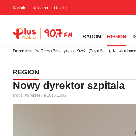
Kontakt
Reklama
O radiu
RADOM
REGION
D
Patron dnia:
św. Teresa Benedykta od Krzyża (Edyta Stein), dziewica i mę
REGION
Nowy dyrektor szpitala
środa, 09 września 2015 16:42