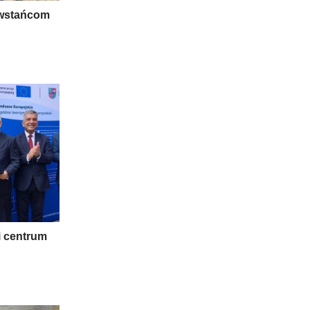
owstańcom
i centrum