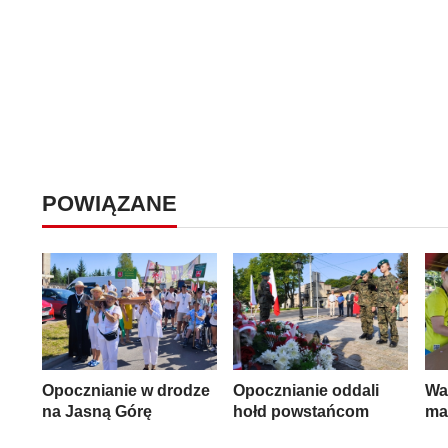
POWIĄZANE
Opocznianie w drodze
Opocznianie oddali
Wa
na Jasną Górę
hołd powstańcom
ma