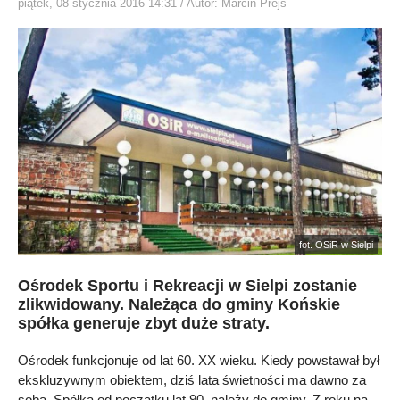
piątek, 08 stycznia 2016 14:31
/ Autor: Marcin Prejs
fot. OSiR w Sielpi
Ośrodek Sportu i Rekreacji w Sielpi zostanie
zlikwidowany. Należąca do gminy Końskie
spółka generuje zbyt duże straty.
Ośrodek funkcjonuje od lat 60. XX wieku. Kiedy powstawał był
ekskluzywnym obiektem, dziś lata świetności ma dawno za
sobą. Spółka od początku lat 90. należy do gminy. Z roku na