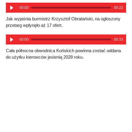
00:00
00:22
Jak wyjaśnia burmistrz Krzysztof Obratański, na ogłoszony
przetarg wpłynęło aż 17 ofert.
00:00
00:33
Cała północna obwodnica Końskich powinna zostać oddana
do użytku kierowców jesienią 2028 roku.