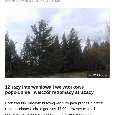
wtorek, 29 marca 2016 20:54
/ Autor:
fot. W. Chochoł
12 razy interweniowali we wtorkowe
popołudnie i wieczór radomscy strażacy.
Podczas kilkunastominutowej wichury jaka przeszła przez
region radomski około godziny 17.00 strażacy musieli
pomagać w usuwaniu powalonych drzew oraz dwóch