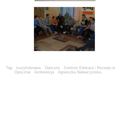
Tag:
muzykoterapia
Opoczno
Centrum Edukacji i Rozwoju w
Opocznie
konferencja
Agnieszka Nalewczyńska