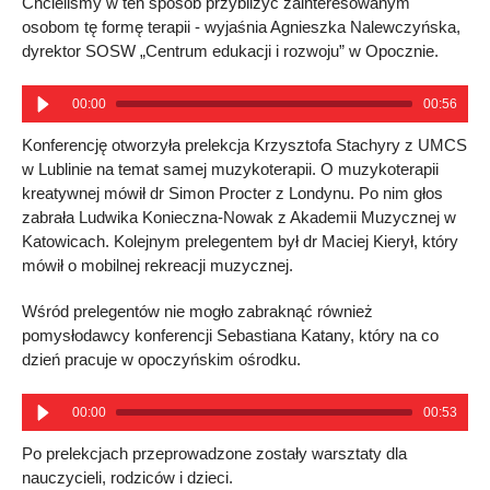
Chcieliśmy w ten sposób przybliżyć zainteresowanym
osobom tę formę terapii - wyjaśnia Agnieszka Nalewczyńska,
dyrektor SOSW „Centrum edukacji i rozwoju” w Opocznie.
00:00
00:56
Konferencję otworzyła prelekcja Krzysztofa Stachyry z UMCS
w Lublinie na temat samej muzykoterapii. O muzykoterapii
kreatywnej mówił dr Simon Procter z Londynu. Po nim głos
zabrała Ludwika Konieczna-Nowak z Akademii Muzycznej w
Katowicach. Kolejnym prelegentem był dr Maciej Kierył, który
mówił o mobilnej rekreacji muzycznej.
Wśród prelegentów nie mogło zabraknąć również
pomysłodawcy konferencji Sebastiana Katany, który na co
dzień pracuje w opoczyńskim ośrodku.
00:00
00:53
Po prelekcjach przeprowadzone zostały warsztaty dla
nauczycieli, rodziców i dzieci.