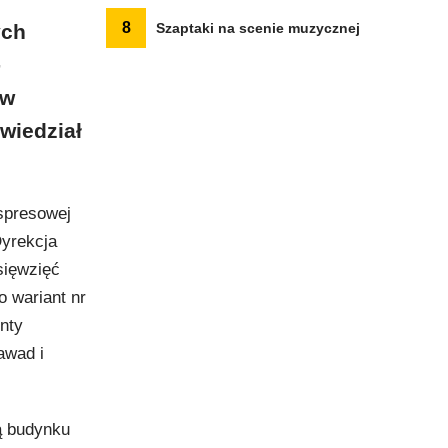
8
ych
Szaptaki na scenie muzycznej
-
ów
wiedział
spresowej
Dyrekcja
sięwzięć
 wariant nr
nty
awad i
ą budynku