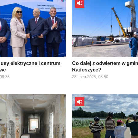
usy elektryczne i centrum
Co dalej z odwiertem w gmin
owe
Radoszyce?
 08:36
28 lipca 2026, 08:50