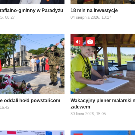
rafialno-gminny w Paradyżu
18 mln na inwestycje
26, 08:27
04 sierpnia 2026, 13:17
e oddali hołd powstańcom
Wakacyjny plener malarski 
zalewem
 16:42
30 lipca 2026, 15:05