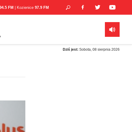
94.5 FM
| Kozienice
97.9 FM
A
Dziś jest:
Sobota, 08 sierpnia 2026