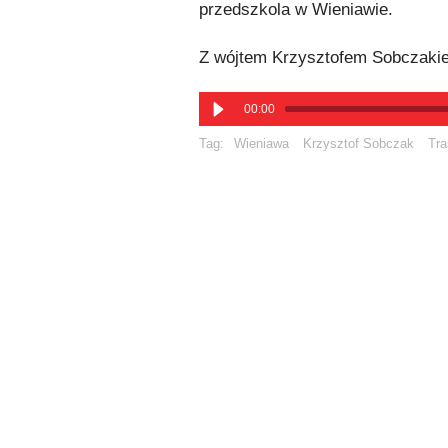
przedszkola w Wieniawie.
Z wójtem Krzysztofem Sobczaki
00:00
Tag:
Wieniawa
Krzysztof Sobczak
Tra