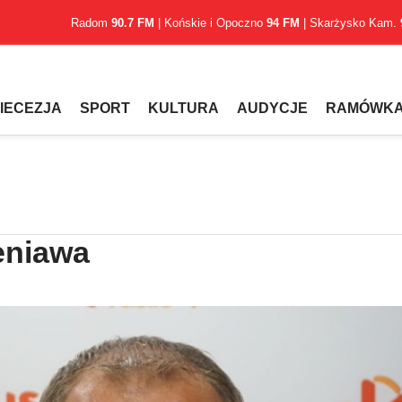
Radom
90.7 FM
| Końskie i Opoczno
94 FM
| Skarżysko Kam.
IECEZJA
SPORT
KULTURA
AUDYCJE
RAMÓWK
eniawa