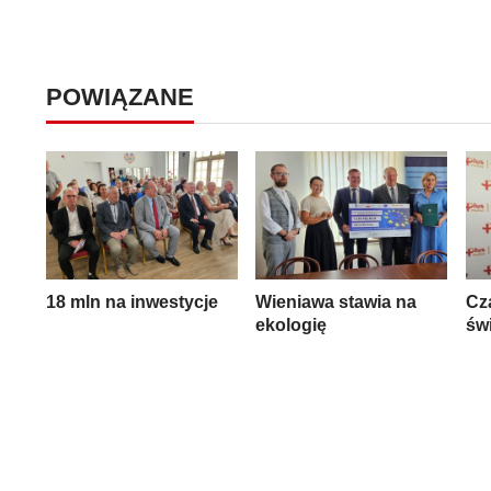
POWIĄZANE
18 mln na inwestycje
Wieniawa stawia na
Cz
ekologię
świ