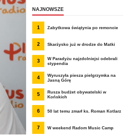
NAJNOWSZE
1
Zabytkowa świątynia po remoncie
2
Skarżysko już w drodze do Matki
W Paradyżu najzdolniejsi odebrali
3
stypendia
Wyruszyła piesza pielgrzymka na
4
Jasną Górę
Rusza budżet obywatelski w
5
Końskich
6
50 lat temu zmarł ks. Roman Kotlarz
7
W weekend Radom Music Camp