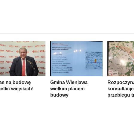
as na budowę
Gmina Wieniawa
Rozpoczyna
etlic wiejskich!
wielkim placem
konsultacje
budowy
przebiegu t