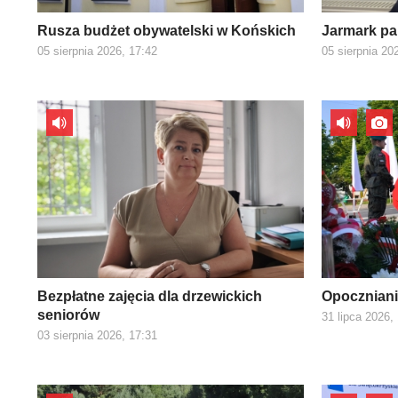
Rusza budżet obywatelski w Końskich
Jarmark pa
05 sierpnia 2026, 17:42
05 sierpnia 20
Bezpłatne zajęcia dla drzewickich
Opoczniani
seniorów
31 lipca 2026,
03 sierpnia 2026, 17:31