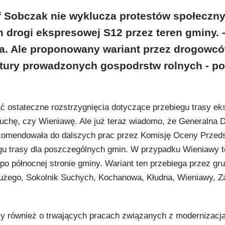
f Sobczak nie wyklucza protestów społeczn
drogi ekspresowej S12 przez teren gminy. 
na. Ale proponowany wariant przez drogowc
tury prowadzonych gospodrstw rolnych - po
 ostateczne rozstrzygnięcia dotyczące przebiegu trasy ek
uchę, czy Wieniawę. Ale już teraz wiadomo, że Generalna 
ekomendowała do dalszych prac przez Komisję Oceny Przed
gu trasy dla poszczególnych gmin. W przypadku Wieniawy to
o północnej stronie gminy. Wariant ten przebiega przez gru
żego, Sokolnik Suchych, Kochanowa, Kłudna, Wieniawy, Z
 również o trwających pracach związanych z modernizacj