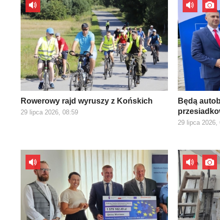
Rowerowy rajd wyruszy z Końskich
Będą autob
przesiadk
29 lipca 2026, 08:59
29 lipca 2026,