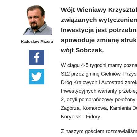
Wójt Wieniawy Krzyszto
związanych wytyczeniem 
Inwestycja jest potrzeb
spowoduje zmianę struk
Radosław Mizera
wójt Sobczak.
W ciągu 4-5 tygodni mamy poznać
S12 przez gminę Gielniów, Przys
Dróg Krajowych i Autostrad zar
Inwestycyjnych warianty przebie
2, czyli pomarańczowy położony p
Zagórza, Komorowa, Kamienia Du
Korycisk - Fidory.
Z naszym gościem rozmawialiśmy