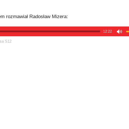
em rozmawiał Radosław Mizera:
12:22
sa S12