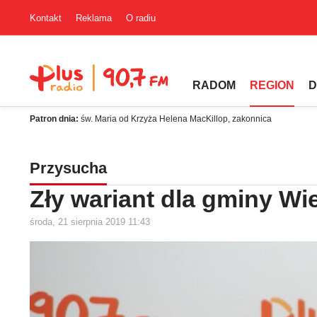
Kontakt
Reklama
O radiu
RADOM
REGION
D
Patron dnia:
św. Maria od Krzyża Helena MacKillop, zakonnica
Przysucha
Zły wariant dla gminy Wi
środa, 21 sierpnia 2019 11:43