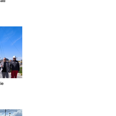
nad
ie