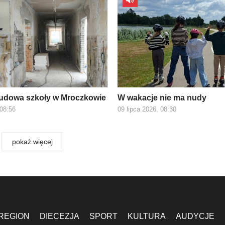
udowa szkoły w Mroczkowie
W wakacje nie ma nudy
 08:56
09 lipca 2026, 08:30
pokaż więcej
REGION
DIECEZJA
SPORT
KULTURA
AUDYCJE