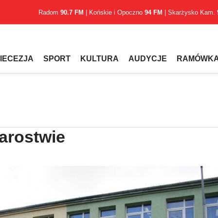
Radom
90.7 FM
| Końskie i Opoczno
94 FM
| Skarżysko Kam.
IECEZJA
SPORT
KULTURA
AUDYCJE
RAMÓWK
arostwie