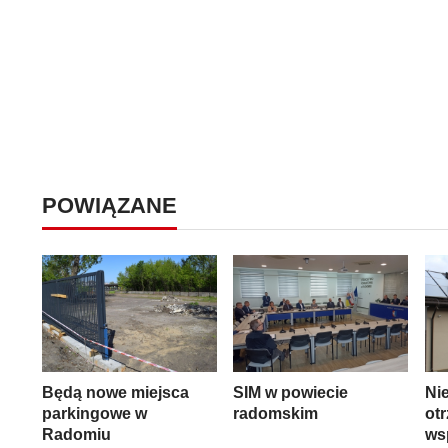
POWIĄZANE
Będą nowe miejsca
SIM w powiecie
Ni
parkingowe w
radomskim
ot
Radomiu
ws