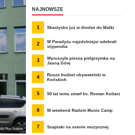
NAJNOWSZE
1
Skarżysko już w drodze do Matki
W Paradyżu najzdolniejsi odebrali
2
stypendia
Wyruszyła piesza pielgrzymka na
3
Jasną Górę
Rusza budżet obywatelski w
4
Końskich
5
50 lat temu zmarł ks. Roman Kotlarz
6
W weekend Radom Music Camp
7
Szaptaki na scenie muzycznej
adio Plus Radom