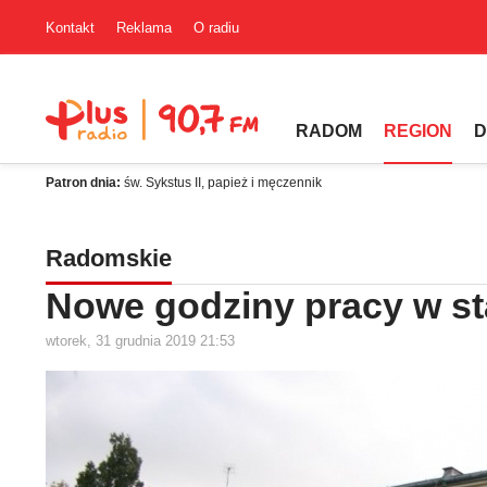
Kontakt
Reklama
O radiu
RADOM
REGION
D
Patron dnia:
św. Sykstus II, papież i męczennik
Radomskie
Nowe godziny pracy w st
wtorek, 31 grudnia 2019 21:53