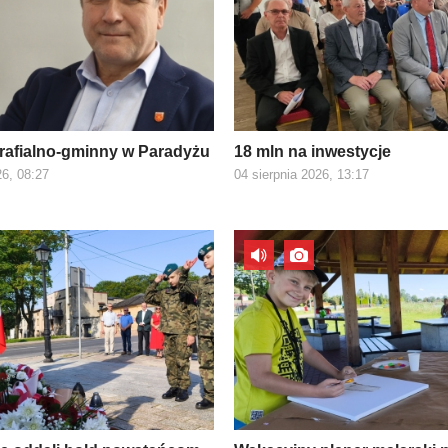
rafialno-gminny w Paradyżu
18 mln na inwestycje
26, 08:27
04 sierpnia 2026, 13:17