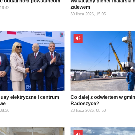
e oddali hołd powstańcom
Wakacyjny plener malarski 
zalewem
 16:42
30 lipca 2026, 15:05
usy elektryczne i centrum
Co dalej z odwiertem w gmin
owe
Radoszyce?
 08:36
28 lipca 2026, 08:50