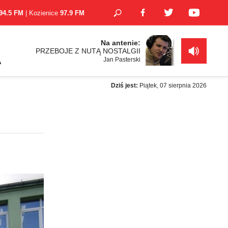
94.5 FM
| Kozienice
97.9 FM
Na antenie:
PRZEBOJE Z NUTĄ NOSTALGII
Jan Pasterski
A
Dziś jest:
Piątek, 07 sierpnia 2026