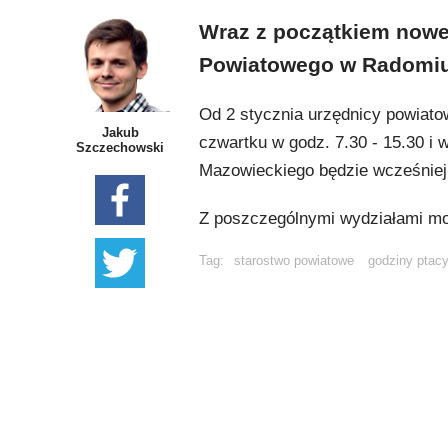
Wraz z początkiem nowe
Powiatowego w Radomi
Od 2 stycznia urzędnicy powiato
Jakub
czwartku w godz. 7.30 - 15.30 i w
Szczechowski
Mazowieckiego będzie wcześniej o
Z poszczególnymi wydziałami możn
Tag:
starostwo powiatowe
godziny ptac