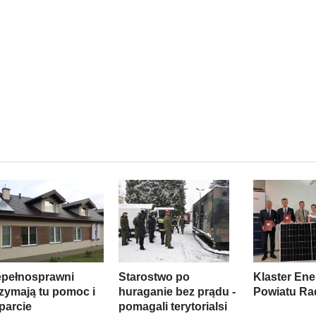
epełnosprawni
Starostwo po
Klaster Ene
rzymają tu pomoc i
huraganie bez prądu -
Powiatu R
parcie
pomagali terytorialsi