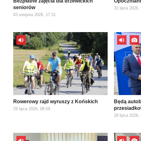
Bezpłatne zajęcia dla drzewickich
Opoczniani
seniorów
31 lipca 2026,
03 sierpnia 2026, 17:31
Rowerowy rajd wyruszy z Końskich
Będą autob
przesiadk
29 lipca 2026, 08:59
29 lipca 2026,