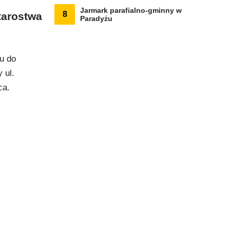
Jarmark parafialno-gminny w
8
tarostwa
Paradyżu
u do
 ul.
ca.