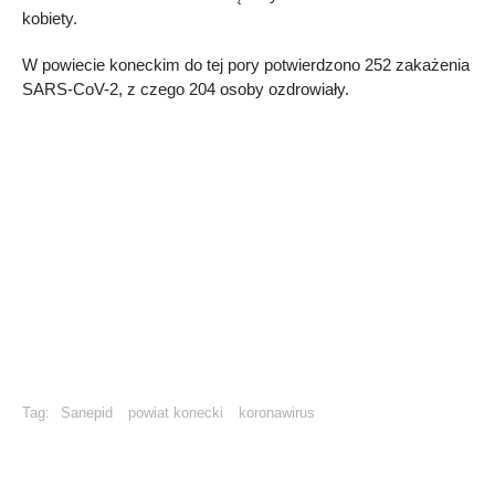
kobiety.
W powiecie koneckim do tej pory potwierdzono 252 zakażenia
SARS-CoV-2, z czego 204 osoby ozdrowiały.
Tag:
Sanepid
powiat konecki
koronawirus