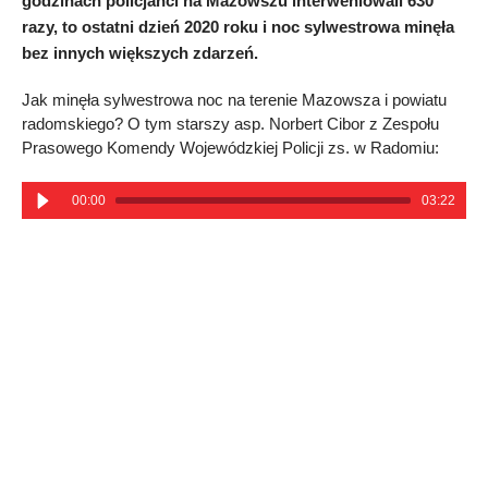
godzinach policjanci na Mazowszu interweniowali 630
razy, to ostatni dzień 2020 roku i noc sylwestrowa minęła
bez innych większych zdarzeń.
Jak minęła sylwestrowa noc na terenie Mazowsza i powiatu
radomskiego? O tym starszy asp. Norbert Cibor z Zespołu
Prasowego Komendy Wojewódzkiej Policji zs. w Radomiu:
00:00
03:22