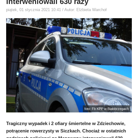
interweniowali 630 razy
piątek, 01 stycznia 2021 10:41
/ Autor: Elżbieta Warchoł
foto: Fb KPP w Białobrzegach
Tragiczny wypadek i 2 ofiary śmiertelne w Zdziechowie,
potrącenie rowerzysty w Siczkach. Chociaż w ostatnich