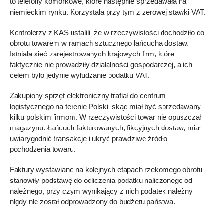
to telefony komórkowe, które następnie sprzedawała na
niemieckim rynku. Korzystała przy tym z zerowej stawki VAT.
Kontrolerzy z KAS ustalili, że w rzeczywistości dochodziło do
obrotu towarem w ramach sztucznego łańcucha dostaw.
Istniała sieć zarejestrowanych krajowych firm, które
faktycznie nie prowadziły działalności gospodarczej, a ich
celem było jedynie wyłudzanie podatku VAT.
Zakupiony sprzęt elektroniczny trafiał do centrum
logistycznego na terenie Polski, skąd miał być sprzedawany
kilku polskim firmom. W rzeczywistości towar nie opuszczał
magazynu. Łańcuch fakturowanych, fikcyjnych dostaw, miał
uwiarygodnić transakcje i ukryć prawdziwe źródło
pochodzenia towaru.
Faktury wystawiane na kolejnych etapach rzekomego obrotu
stanowiły podstawę do odliczenia podatku naliczonego od
należnego, przy czym wynikający z nich podatek należny
nigdy nie został odprowadzony do budżetu państwa.