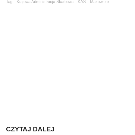
Tag:
Krajowa Administracja Skarbowa
KAS
Mazowsze
CZYTAJ DALEJ