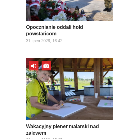
Opocznianie oddali hołd
powstańcom
31 lipca 2026, 16:42
Wakacyjny plener malarski nad
zalewem