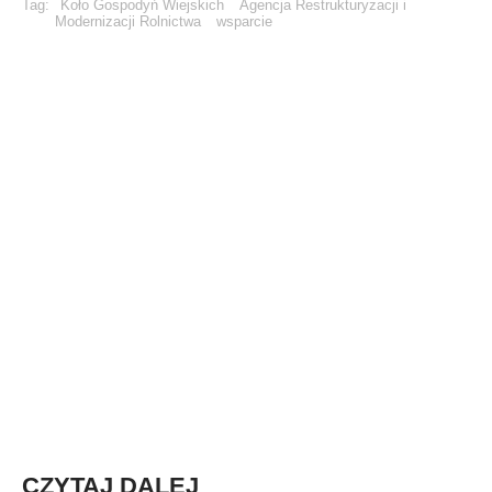
Tag:
Koło Gospodyń Wiejskich
Agencja Restrukturyzacji i
Modernizacji Rolnictwa
wsparcie
CZYTAJ DALEJ