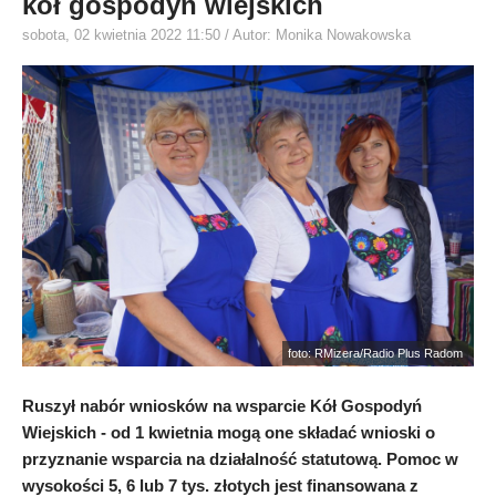
kół gospodyń wiejskich
sobota, 02 kwietnia 2022 11:50
/ Autor: Monika Nowakowska
foto: RMizera/Radio Plus Radom
Ruszył nabór wniosków na wsparcie Kół Gospodyń
Wiejskich - od 1 kwietnia mogą one składać wnioski o
przyznanie wsparcia na działalność statutową. Pomoc w
wysokości 5, 6 lub 7 tys. złotych jest finansowana z