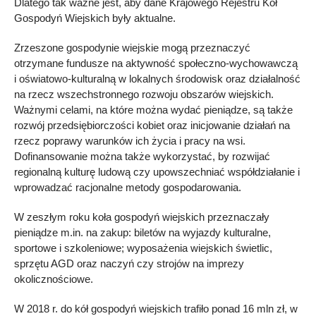
Dlatego tak ważne jest, aby dane Krajowego Rejestru Kół
Gospodyń Wiejskich były aktualne.
Zrzeszone gospodynie wiejskie mogą przeznaczyć
otrzymane fundusze na aktywność społeczno-wychowawczą
i oświatowo-kulturalną w lokalnych środowisk oraz działalność
na rzecz wszechstronnego rozwoju obszarów wiejskich.
Ważnymi celami, na które można wydać pieniądze, są także
rozwój przedsiębiorczości kobiet oraz inicjowanie działań na
rzecz poprawy warunków ich życia i pracy na wsi.
Dofinansowanie można także wykorzystać, by rozwijać
regionalną kulturę ludową czy upowszechniać współdziałanie i
wprowadzać racjonalne metody gospodarowania.
W zeszłym roku koła gospodyń wiejskich przeznaczały
pieniądze m.in. na zakup: biletów na wyjazdy kulturalne,
sportowe i szkoleniowe; wyposażenia wiejskich świetlic,
sprzętu AGD oraz naczyń czy strojów na imprezy
okolicznościowe.
W 2018 r. do kół gospodyń wiejskich trafiło ponad 16 mln zł, w