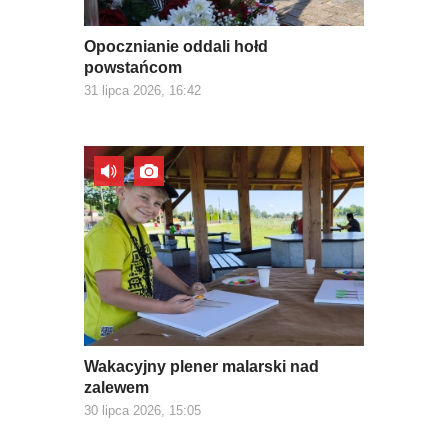
Opocznianie oddali hołd
powstańcom
31 lipca 2026, 16:42
Wakacyjny plener malarski nad
zalewem
30 lipca 2026, 15:05