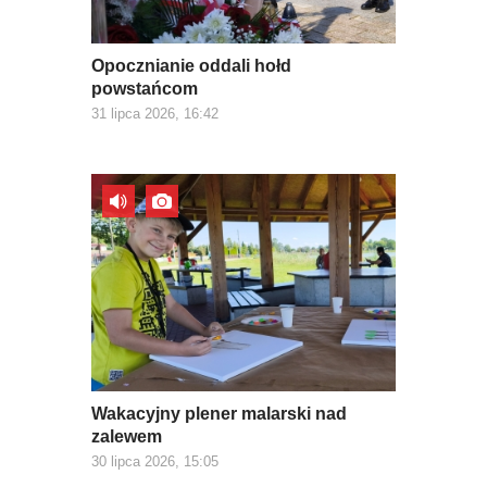
Opocznianie oddali hołd
powstańcom
31 lipca 2026, 16:42
Wakacyjny plener malarski nad
zalewem
30 lipca 2026, 15:05