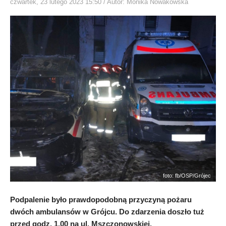
czwartek, 23 lutego 2023 15:50
/ Autor: Monika Nowakowska
foto: fb/OSP/Grójec
Podpalenie było prawdopodobną przyczyną pożaru
dwóch ambulansów w Grójcu. Do zdarzenia doszło tuż
przed godz. 1.00 na ul. Mszczonowskiej.