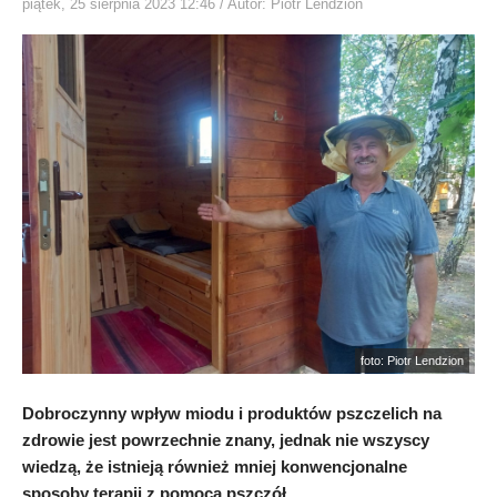
piątek, 25 sierpnia 2023 12:46
/ Autor: Piotr Lendzion
foto: Piotr Lendzion
Dobroczynny wpływ miodu i produktów pszczelich na
zdrowie jest powrzechnie znany, jednak nie wszyscy
wiedzą, że istnieją również mniej konwencjonalne
sposoby terapii z pomocą pszczół.