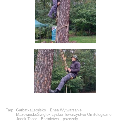
Tag:
GarbatkaLetnisko
Enea Wytwarzanie
MazowieckoŚwiętokrzyskie Towarzystwo Ornitologiczne
Jacek Tabor
Bartnictwo
pszczoły