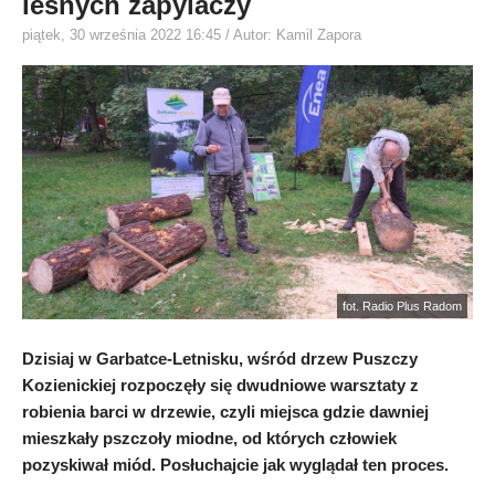
leśnych zapylaczy
piątek, 30 września 2022 16:45
/ Autor: Kamil Zapora
fot. Radio Plus Radom
Dzisiaj w Garbatce-Letnisku, wśród drzew Puszczy
Kozienickiej rozpoczęły się dwudniowe warsztaty z
robienia barci w drzewie, czyli miejsca gdzie dawniej
mieszkały pszczoły miodne, od których człowiek
pozyskiwał miód. Posłuchajcie jak wyglądał ten proces.