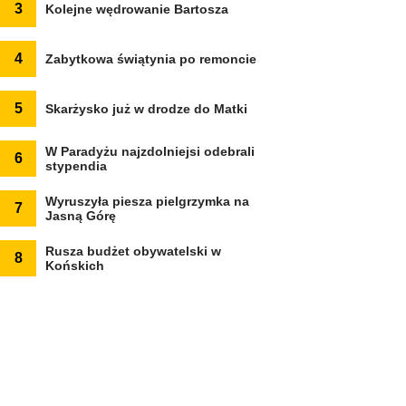
3
Kolejne wędrowanie Bartosza
4
Zabytkowa świątynia po remoncie
5
Skarżysko już w drodze do Matki
W Paradyżu najzdolniejsi odebrali
6
stypendia
Wyruszyła piesza pielgrzymka na
7
Jasną Górę
Rusza budżet obywatelski w
8
Końskich