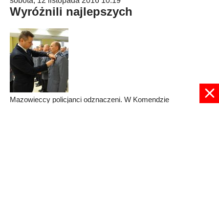
sobota, 12 listopada 2016 10:19
Wyróżnili najlepszych
Mazowieccy policjanci odznaczeni. W Komendzie
Wojewódzkiej Policji w Radomiu funkcjonariusze odebrali
medale za wzorową służbę na rzecz społeczeństwa.
Published in
REGION
Read more...
© 2024 radioplus.com.pl Wszelkie prawa zastrzeżone