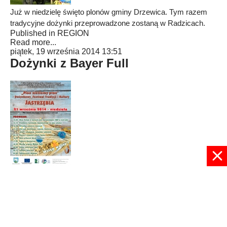
Już w niedzielę święto plonów gminy Drzewica. Tym razem
tradycyjne dożynki przeprowadzone zostaną w Radzicach.
Published in
REGION
Read more...
piątek, 19 września 2014 13:51
Dożynki z Bayer Full
Wiele atrakcji przygotowali organizatorzy dożynek w
miejscowości Jastrzębia.
Published in
RADOM
Read more...