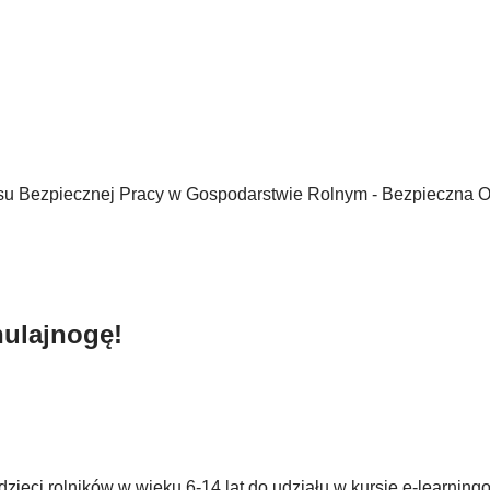
esu Bezpiecznej Pracy w Gospodarstwie Rolnym - Bezpieczna 
hulajnogę!
ieci rolników w wieku 6-14 lat do udziału w kursie e-learnin