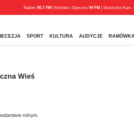
Radom
90.7 FM
| Końskie i Opoczno
94 FM
| Skarżysko Kam.
IECEZJA
SPORT
KULTURA
AUDYCJE
RAMÓWK
eczna Wieś
podarstwie rolnym.