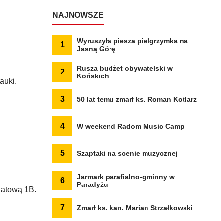
NAJNOWSZE
Wyruszyła piesza pielgrzymka na
1
Jasną Górę
Rusza budżet obywatelski w
2
Końskich
auki.
3
50 lat temu zmarł ks. Roman Kotlarz
4
W weekend Radom Music Camp
5
Szaptaki na scenie muzycznej
Jarmark parafialno-gminny w
6
Paradyżu
iatową 1B.
7
Zmarł ks. kan. Marian Strzałkowski