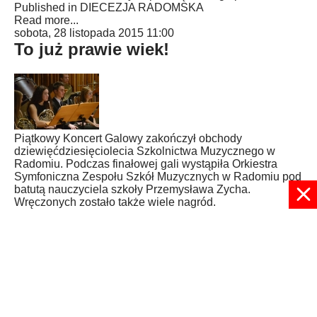
Published in
DIECEZJA RADOMSKA
Read more...
sobota, 28 listopada 2015 11:00
To już prawie wiek!
Piątkowy Koncert Galowy zakończył obchody
dziewięćdziesięciolecia Szkolnictwa Muzycznego w
Radomiu. Podczas finałowej gali wystąpiła Orkiestra
Symfoniczna Zespołu Szkół Muzycznych w Radomiu pod
batutą nauczyciela szkoły Przemysława Zycha.
Wręczonych zostało także wiele nagród.
Published in
KULTURA
Read more...
1
2
Strona 1 z 2