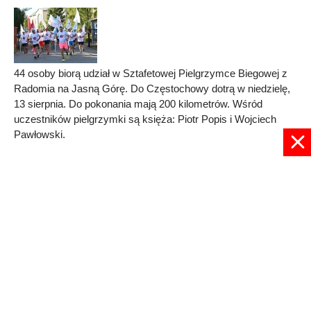
44 osoby biorą udział w Sztafetowej Pielgrzymce Biegowej z
Radomia na Jasną Górę. Do Częstochowy dotrą w niedzielę,
13 sierpnia. Do pokonania mają 200 kilometrów. Wśród
uczestników pielgrzymki są księża: Piotr Popis i Wojciech
Pawłowski.
Published in
DIECEZJA RADOMSKA
Read more...
1
2
3
4
5
6
7
8
9
Strona 1 z 9
© 2024 radioplus.com.pl Wszelkie prawa zastrzeżone