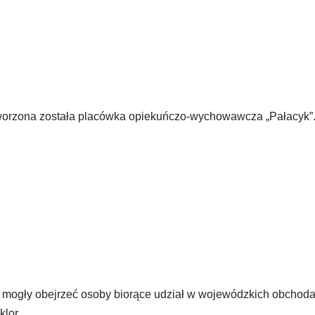
orzona została placówka opiekuńczo-wychowawcza „Pałacyk”
e mogły obejrzeć osoby biorące udział w wojewódzkich obchod
lor.