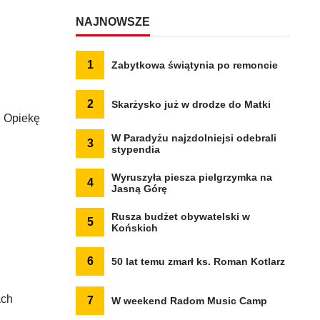
NAJNOWSZE
1
Zabytkowa świątynia po remoncie
2
Skarżysko już w drodze do Matki
. Opiekę
W Paradyżu najzdolniejsi odebrali
3
stypendia
Wyruszyła piesza pielgrzymka na
4
Jasną Górę
Rusza budżet obywatelski w
5
Końskich
6
50 lat temu zmarł ks. Roman Kotlarz
ach
7
W weekend Radom Music Camp