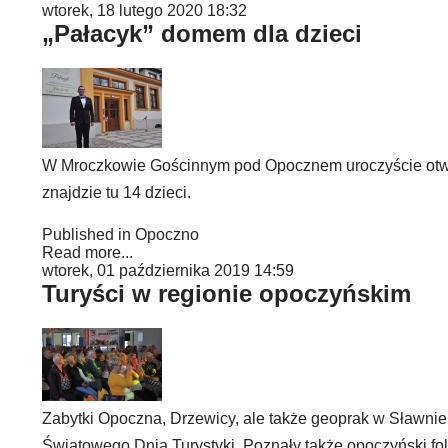
wtorek, 18 lutego 2020 18:32
„Pałacyk” domem dla dzieci
W Mroczkowie Gościnnym pod Opocznem uroczyście otw
znajdzie tu 14 dzieci.
Published in
Opoczno
Read more...
wtorek, 01 października 2019 14:59
Turyści w regionie opoczyńskim
Zabytki Opoczna, Drzewicy, ale także geoprak w Sławni
Światowego Dnia Turystyki. Poznały także opoczyński folk