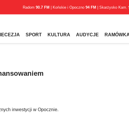
Radom
90.7 FM
| Końskie i Opoczno
94 FM
| Skarżysko Kam.
IECEZJA
SPORT
KULTURA
AUDYCJE
RAMÓWK
inansowaniem
ych inwestycji w Opocznie.