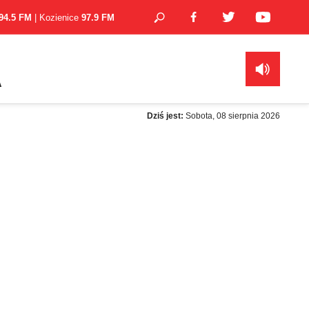
94.5 FM
| Kozienice
97.9 FM
A
Dziś jest:
Sobota, 08 sierpnia 2026