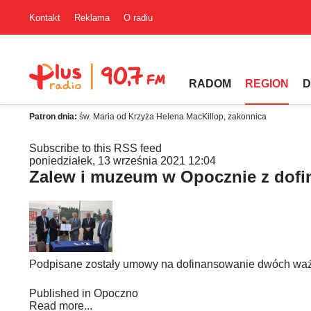
Kontakt
Reklama
O radiu
RADOM
REGION
D
Patron dnia:
św. Maria od Krzyża Helena MacKillop, zakonnica
Subscribe to this RSS feed
poniedziałek, 13 września 2021 12:04
Zalew i muzeum w Opocznie z dof
Podpisane zostały umowy na dofinansowanie dwóch ważn
Published in
Opoczno
Read more...