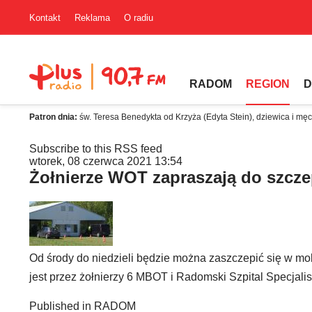
Kontakt
Reklama
O radiu
RADOM
REGION
D
Patron dnia:
św. Teresa Benedykta od Krzyża (Edyta Stein), dziewica i mę
Subscribe to this RSS feed
wtorek, 08 czerwca 2021 13:54
Żołnierze WOT zapraszają do szcze
Od środy do niedzieli będzie można zaszczepić się w mo
jest przez żołnierzy 6 MBOT i Radomski Szpital Specjalis
Published in
RADOM