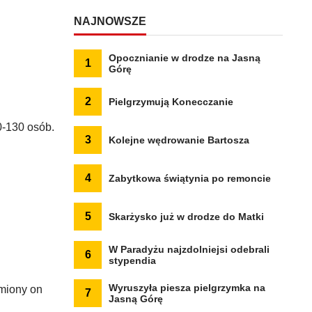
NAJNOWSZE
Opocznianie w drodze na Jasną
1
Górę
2
Pielgrzymują Konecczanie
0-130 osób.
3
Kolejne wędrowanie Bartosza
4
Zabytkowa świątynia po remoncie
5
Skarżysko już w drodze do Matki
W Paradyżu najzdolniejsi odebrali
6
stypendia
Wyruszyła piesza pielgrzymka na
miony on
7
Jasną Górę