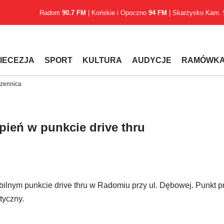
Radom
90.7 FM
| Końskie i Opoczno
94 FM
| Skarżysko Kam.
IECEZJA
SPORT
KULTURA
AUDYCJE
RAMÓWK
czennica
pień w punkcie drive thru
bilnym punkcie drive thru w Radomiu przy ul. Dębowej. Punkt
tyczny.