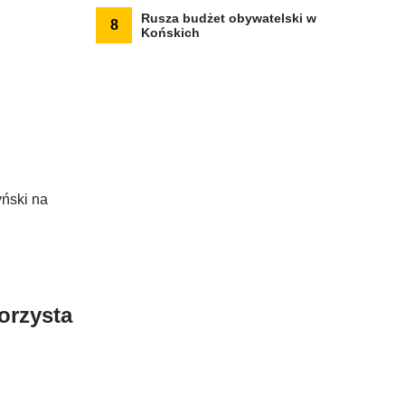
Rusza budżet obywatelski w
8
Końskich
yński na
orzysta