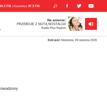
94.5 FM
| Kozienice
97.9 FM
Na antenie:
PRZEBOJE Z NUTĄ NOSTALGII
Radio Plus Radom
A
Dziś jest:
Niedziela, 09 sierpnia 2026
 prowadzony