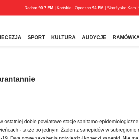
Radom
90.7 FM
| Końskie i Opoczno
94 FM
| Skarżysko Kam.
IECEZJA
SPORT
KULTURA
AUDYCJE
RAMÓWK
arantannie
ostatniej dobie powiatowe stacje sanitarno-epidemiologiczn
owieńcach - także po jednym. Żaden z sanepidów w subregionie
19. Dwa nowe zakażenia potwierdził konecki sanepid. Nie ma 