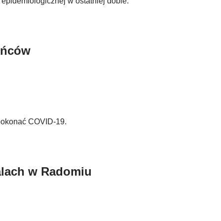
 epidemiologicznej w ostatniej dobie.
eńców
 pokonać COVID-19.
talach w Radomiu