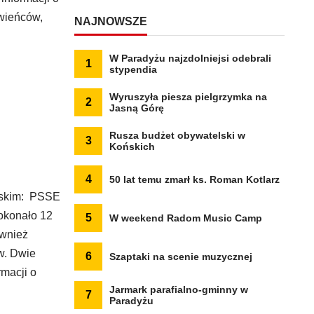
wieńców,
NAJNOWSZE
W Paradyżu najzdolniejsi odebrali
1
stypendia
Wyruszyła piesza pielgrzymka na
2
Jasną Górę
Rusza budżet obywatelski w
3
Końskich
4
50 lat temu zmarł ks. Roman Kotlarz
omskim: PSSE
okonało 12
5
W weekend Radom Music Camp
ównież
w. Dwie
6
Szaptaki na scenie muzycznej
macji o
Jarmark parafialno-gminny w
7
Paradyżu