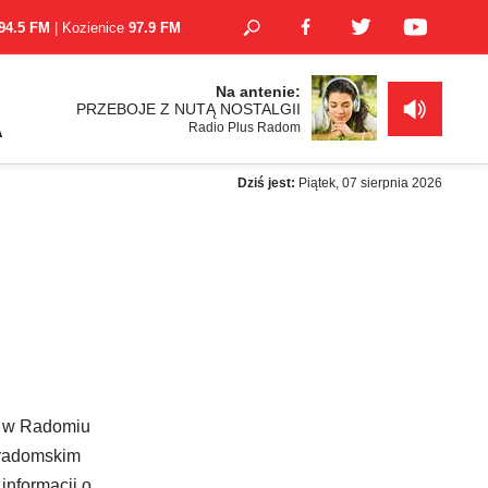
94.5 FM
| Kozienice
97.9 FM
Na antenie:
PRZEBOJE Z NUTĄ NOSTALGII
Radio Plus Radom
A
Dziś jest:
Piątek, 07 sierpnia 2026
e w Radomiu
 radomskim
informacji o