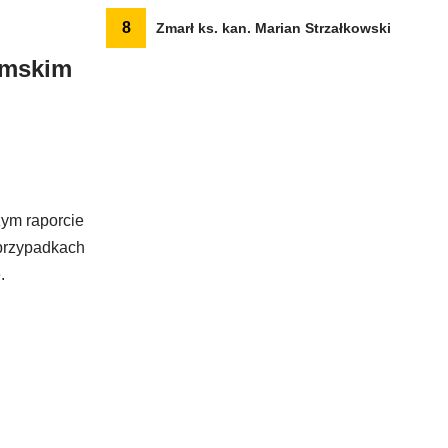
8
Zmarł ks. kan. Marian Strzałkowski
omskim
zym raporcie
 przypadkach
e.