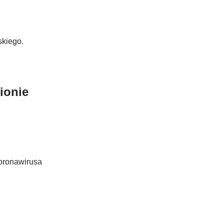
skiego.
ionie
koronawirusa