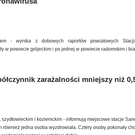
ronawirusa
sem - wynika z dobowych raportów powiatowych Stacji 
y w powiecie grójeckim i po jednej w powiecie radomskim i bia
ółczynnik zarażalności mniejszy niż 0,
szydłowieckim i kozienickim - informują miejscowe stacje San
m również jedna osoba wyzdrowiała. Cztery osoby pokonały ch