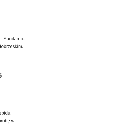
Sanitarno-
łobrzeskim.
5
epidu.
orobę w