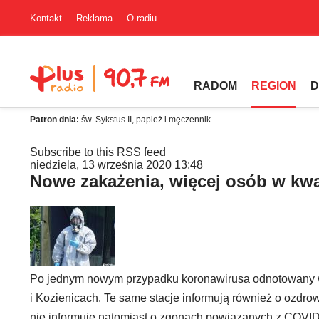
Kontakt
Reklama
O radiu
RADOM
REGION
D
Patron dnia:
św. Sykstus II, papież i męczennik
Subscribe to this RSS feed
niedziela, 13 września 2020 13:48
Nowe zakażenia, więcej osób w kw
Po jednym nowym przypadku koronawirusa odnotowany w 
i Kozienicach. Te same stacje informują również o ozdr
nie informuje natomiast o zgonach powiązanych z COVID-