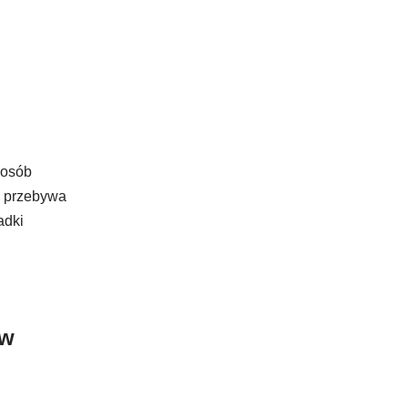
 osób
e przebywa
adki
 w