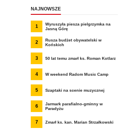
NAJNOWSZE
Wyruszyła piesza pielgrzymka na
1
Jasną Górę
Rusza budżet obywatelski w
2
Końskich
3
50 lat temu zmarł ks. Roman Kotlarz
4
W weekend Radom Music Camp
5
Szaptaki na scenie muzycznej
Jarmark parafialno-gminny w
6
Paradyżu
7
Zmarł ks. kan. Marian Strzałkowski