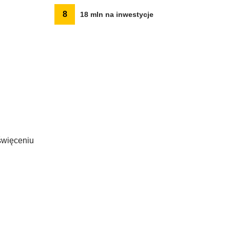
8
18 mln na inwestycje
święceniu