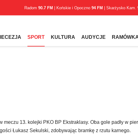
Radom
90.7 FM
| Końskie i Opoczno
94 FM
| Skarżysko Kam.
IECEZJA
SPORT
KULTURA
AUDYCJE
RAMÓWK
w meczu 13. kolejki PKO BP Ekstraklasy. Oba gole padły w pie
rz gości Łukasz Sekulski, zdobywając bramkę z rzutu karnego.