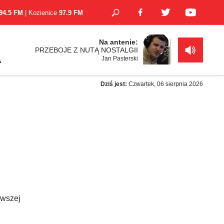
94.5 FM
| Kozienice
97.9 FM
Na antenie:
PRZEBOJE Z NUTĄ NOSTALGII
Jan Pasterski
A
Dziś jest:
Czwartek, 06 sierpnia 2026
rwszej