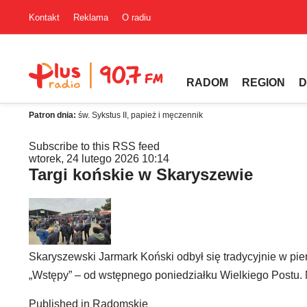
Kontakt
Reklama
O radiu
RADOM
REGION
D
Patron dnia:
św. Sykstus II, papież i męczennik
Subscribe to this RSS feed
wtorek, 24 lutego 2026 10:14
Targi końskie w Skaryszewie
Skaryszewski Jarmark Koński odbył się tradycyjnie w pi
„Wstępy” – od wstępnego poniedziałku Wielkiego Postu. 
Published in
Radomskie