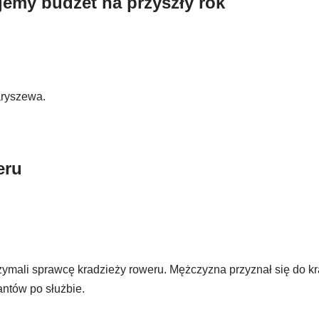
emy budżet na przyszły rok
aryszewa.
eru
zymali sprawcę kradzieży roweru. Mężczyzna przyznał się do k
antów po służbie.