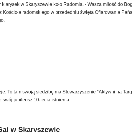
str klarysek w Skaryszewie koło Radomia. - Wasza miłość do Bog
erz Kościoła radomskiego w przededniu święta Ofiarowania Pańs
go.
je. To tam swoją siedzibę ma Stowarzyszenie "Aktywni na Tar
swój jubileusz 10-lecia istnienia.
Gaj w Skaryszewie