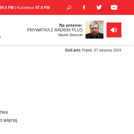
94.5 FM
| Kozienice
97.9 FM
Na antenie:
PRYWATKA Z RADIEM PLUS
Marek Sierocki
A
Dziś jest:
Piątek, 07 sierpnia 2026
azwa
o więcej.