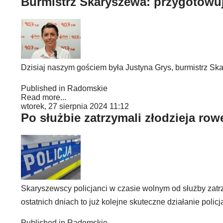
Burmistrz Skaryszewa: przygotowuj
Dzisiaj naszym gościem była Justyna Grys, burmistrz Sk
Published in
Radomskie
Read more...
wtorek, 27 sierpnia 2024 11:12
Po służbie zatrzymali złodzieja row
Skaryszewscy policjanci w czasie wolnym od służby zatr
ostatnich dniach to już kolejne skuteczne działanie policj
Published in
Radomskie