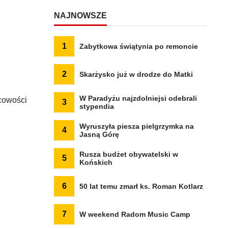
NAJNOWSZE
1
Zabytkowa świątynia po remoncie
2
Skarżysko już w drodze do Matki
W Paradyżu najzdolniejsi odebrali
cowości
3
stypendia
Wyruszyła piesza pielgrzymka na
4
Jasną Górę
Rusza budżet obywatelski w
5
Końskich
6
50 lat temu zmarł ks. Roman Kotlarz
7
W weekend Radom Music Camp