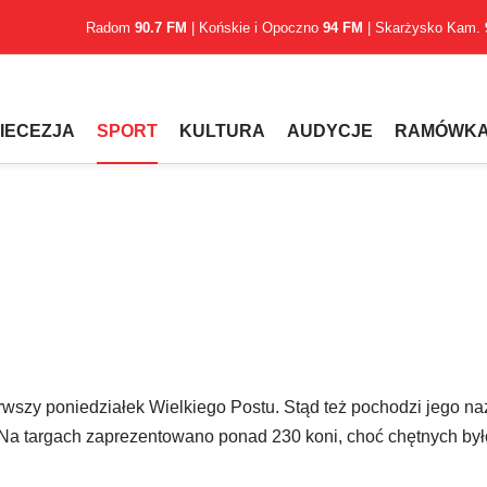
Radom
90.7 FM
| Końskie i Opoczno
94 FM
| Skarżysko Kam.
IECEZJA
SPORT
KULTURA
AUDYCJE
RAMÓWK
erwszy poniedziałek Wielkiego Postu. Stąd też pochodzi jego n
Na targach zaprezentowano ponad 230 koni, choć chętnych był