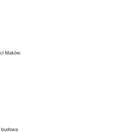
ści Maków.
a budowa