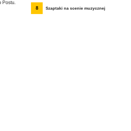
 Postu.
8
Szaptaki na scenie muzycznej