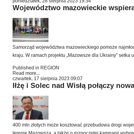
poniedziałek, 28 sierpnia 2023 19:34
Województwo mazowieckie wspiera 
Samorząd województwa mazowieckiego pomoże najmłodszy
kraju. W ramach projektu „Mazowsze dla Ukrainy” setka 
Published in
REGION
Read more...
czwartek, 17 sierpnia 2023 09:07
Iłżę i Solec nad Wisłą połączy now
400 mln złotych może kosztować przebudowa drogi wojew
terenie Mazowsza, a także o rozpoczętej kampanii wy