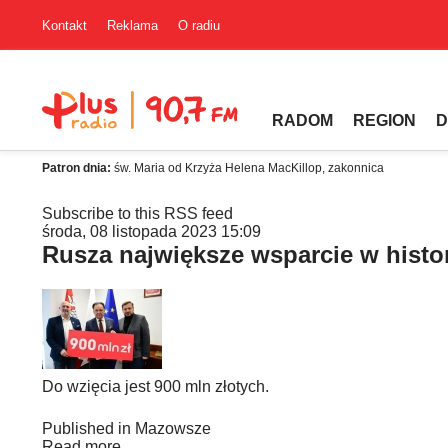
Kontakt
Reklama
O radiu
RADOM
REGION
D
Patron dnia:
św. Maria od Krzyża Helena MacKillop, zakonnica
Subscribe to this RSS feed
środa, 08 listopada 2023 15:09
Rusza największe wsparcie w hist
Do wzięcia jest 900 mln złotych.
Published in
Mazowsze
Read more...