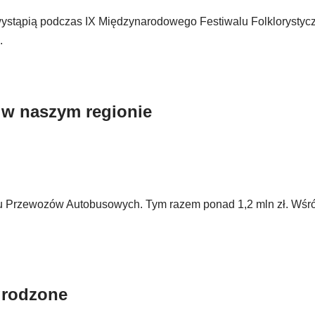
ki wystąpią podczas IX Międzynarodowego Festiwalu Folklorysty
.
 w naszym regionie
u Przewozów Autobusowych. Tym razem ponad 1,2 mln zł. Wśr
grodzone