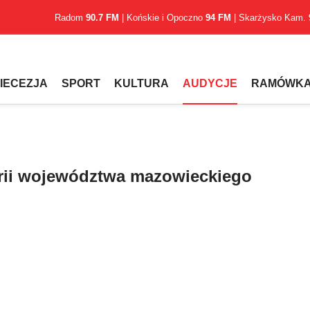
Radom
90.7 FM
| Końskie i Opoczno
94 FM
| Skarżysko Kam.
IECEZJA
SPORT
KULTURA
AUDYCJE
RAMÓWK
orii województwa mazowieckiego