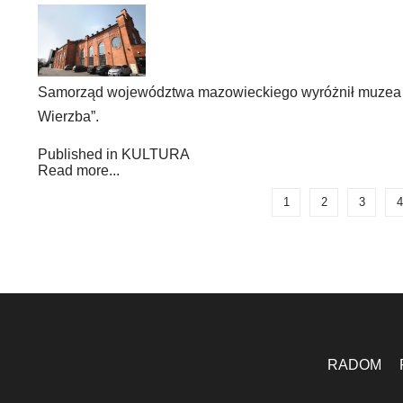
Samorząd województwa mazowieckiego wyróżnił muzea z
Wierzba”.
Published in
KULTURA
Read more...
1
2
3
4
RADOM