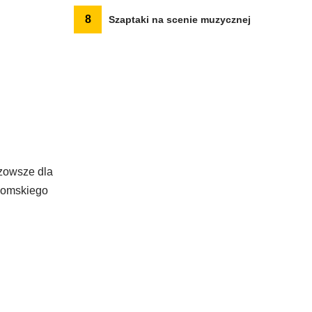
8
Szaptaki na scenie muzycznej
zowsze dla
adomskiego