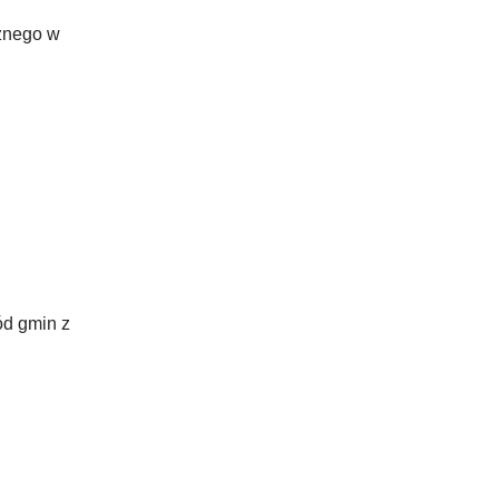
cznego w
ód gmin z