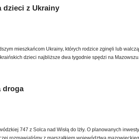
dzieci z Ukrainy
m mieszkańcom Ukrainy, których rodzice zginęli lub walczą
ukraińskich dzieci najbliższe dwa tygodnie spędzi na Mazowszu
a droga
ódzkiej 747 z Solca nad Wisłą do Iżły. O planowanych inwest
borczej rozmawialiśmy z marszałkiem województwa mazowiecki