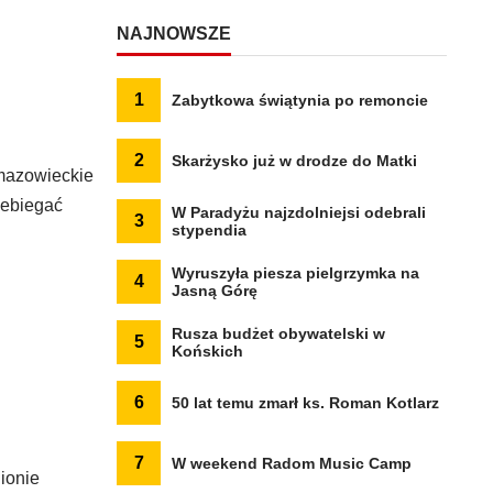
NAJNOWSZE
1
Zabytkowa świątynia po remoncie
2
Skarżysko już w drodze do Matki
 mazowieckie
zebiegać
W Paradyżu najzdolniejsi odebrali
3
stypendia
Wyruszyła piesza pielgrzymka na
4
Jasną Górę
Rusza budżet obywatelski w
5
Końskich
6
50 lat temu zmarł ks. Roman Kotlarz
7
W weekend Radom Music Camp
ionie