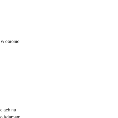
 w obronie
.
ycjach na
ego Adamem