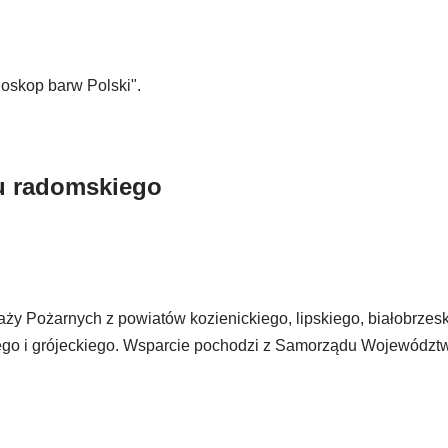
oskop barw Polski".
nu radomskiego
aży Pożarnych z powiatów kozienickiego, lipskiego, białobrzes
iego i grójeckiego. Wsparcie pochodzi z Samorządu Województ