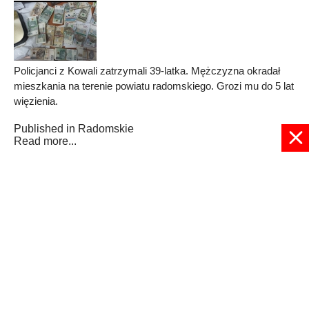
Policjanci z Kowali zatrzymali 39-latka. Mężczyzna okradał
mieszkania na terenie powiatu radomskiego. Grozi mu do 5 lat
więzienia.
Published in
Radomskie
Read more...
1
2
3
4
5
6
7
8
9
10
Strona 6 z 73
© 2024 radioplus.com.pl Wszelkie prawa zastrzeżone