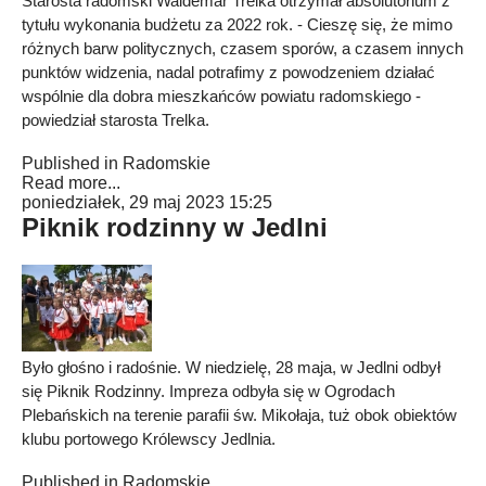
Starosta radomski Waldemar Trelka otrzymał absolutorium z
tytułu wykonania budżetu za 2022 rok. - Cieszę się, że mimo
różnych barw politycznych, czasem sporów, a czasem innych
punktów widzenia, nadal potrafimy z powodzeniem działać
wspólnie dla dobra mieszkańców powiatu radomskiego -
powiedział starosta Trelka.
Published in
Radomskie
Read more...
poniedziałek, 29 maj 2023 15:25
Piknik rodzinny w Jedlni
Było głośno i radośnie. W niedzielę, 28 maja, w Jedlni odbył
się Piknik Rodzinny. Impreza odbyła się w Ogrodach
Plebańskich na terenie parafii św. Mikołaja, tuż obok obiektów
klubu portowego Królewscy Jedlnia.
Published in
Radomskie