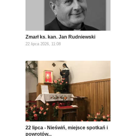
Zmarł ks. kan. Jan Rudniewski
22 lipca 2026, 11:08
22 lipca - Nieświń, miejsce spotkań i
powrotów...