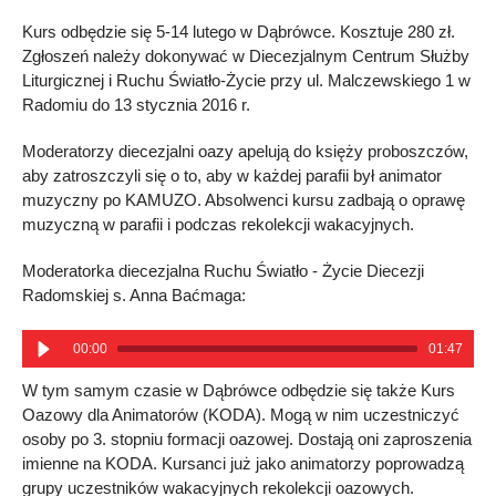
Kurs odbędzie się 5-14 lutego w Dąbrówce. Kosztuje 280 zł.
Zgłoszeń należy dokonywać w Diecezjalnym Centrum Służby
Liturgicznej i Ruchu Światło-Życie przy ul. Malczewskiego 1 w
Radomiu do 13 stycznia 2016 r.
Moderatorzy diecezjalni oazy apelują do księży proboszczów,
aby zatroszczyli się o to, aby w każdej parafii był animator
muzyczny po KAMUZO. Absolwenci kursu zadbają o oprawę
muzyczną w parafii i podczas rekolekcji wakacyjnych.
Moderatorka diecezjalna Ruchu Światło - Życie Diecezji
Radomskiej s. Anna Baćmaga:
00:00
01:47
W tym samym czasie w Dąbrówce odbędzie się także Kurs
Oazowy dla Animatorów (KODA). Mogą w nim uczestniczyć
osoby po 3. stopniu formacji oazowej. Dostają oni zaproszenia
imienne na KODA. Kursanci już jako animatorzy poprowadzą
grupy uczestników wakacyjnych rekolekcji oazowych.