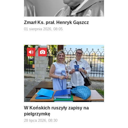
Zmarł Ks. prał. Henryk Gąszcz
01 sierpnia 2026, 08:05
W Końskich ruszyły zapisy na
pielgrzymkę
28 lipca 2026, 08:30