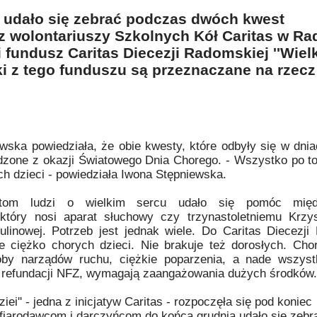
h udało się zebrać podczas dwóch kwest
 wolontariuszy Szkolnych Kół Caritas w Ra
 fundusz Caritas Diecezji Radomskiej ''Wielk
ki z tego funduszu są przeznaczane na rzecz
wska powiedziała, że obie kwesty, które odbyły się w dnia
adzone z okazji Światowego Dnia Chorego. - Wszystko po t
h dzieci - powiedziała Iwona Stępniewska.
atom ludzi o wielkim sercu udało się pomóc międ
 który nosi aparat słuchowy czy trzynastoletniemu Krzys
linowej. Potrzeb jest jednak wiele. Do Caritas Diecezji
ce ciężko chorych dzieci. Nie brakuje też dorosłych. Chor
oby narządów ruchu, ciężkie poparzenia, a nade wszys
tr refundacji NFZ, wymagają zaangażowania dużych środków.
iei'' - jedna z inicjatyw Caritas - rozpoczęła się pod koniec
ofiarodawcom i darczyńcom do końca grudnia udało się zebr