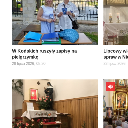
W Końskich ruszyły zapisy na
Lipcowy wi
pielgrzymkę
spraw w Ni
28 lipca 2026, 08:30
23 lipca 2026,