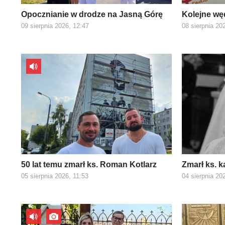
Opocznianie w drodze na Jasną Górę
Kolejne wę
09 sierpnia 2026, 12:47
08 sierpnia 20
50 lat temu zmarł ks. Roman Kotlarz
Zmarł ks. k
05 sierpnia 2026, 11:53
04 sierpnia 20