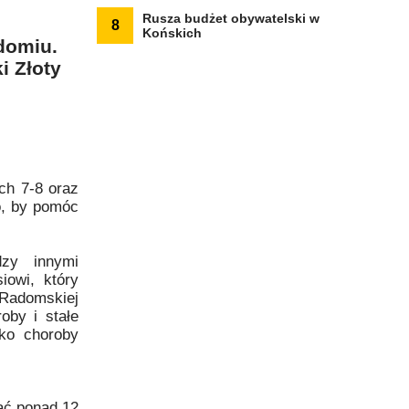
Rusza budżet obywatelski w
8
Końskich
domiu.
i Złoty
ch 7-8 oraz
o, by pomóc
zy innymi
iowi, który
 Radomskiej
oby i stałe
tko choroby
ać ponad 12