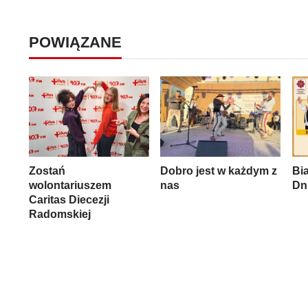
POWIĄZANE
Zostań
Dobro jest w każdym z
Bia
wolontariuszem
nas
Dn
Caritas Diecezji
Radomskiej