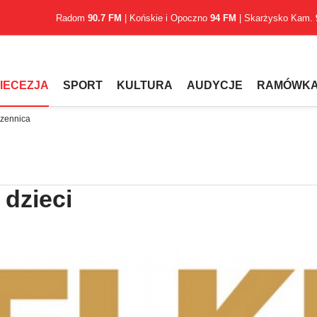
Radom
90.7 FM
| Końskie i Opoczno
94 FM
| Skarżysko Kam.
IECEZJA
SPORT
KULTURA
AUDYCJE
RAMÓWK
czennica
 dzieci