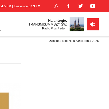
94.5 FM
| Kozienice
97.9 FM
Na antenie:
TRANSMISJA MSZY ŚW.
Radio Plus Radom
A
Dziś jest:
Niedziela, 09 sierpnia 2026