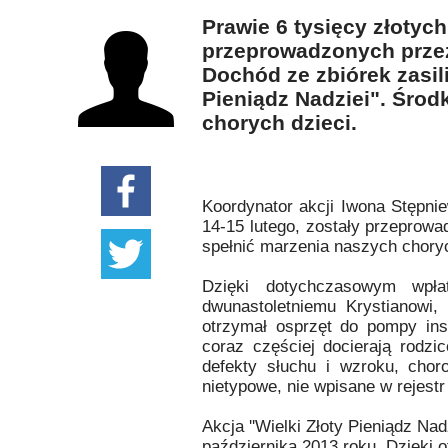
Prawie 6 tysięcy złotyc
przeprowadzonych przez
Dochód ze zbiórek zasili
Pieniądz Nadziei". Środ
chorych dzieci.
Koordynator akcji Iwona Stępnie
14-15 lutego, zostały przeprow
spełnić marzenia naszych choryc
Dzięki dotychczasowym wpł
dwunastoletniemu Krystianowi,
otrzymał osprzęt do pompy insu
coraz częściej docierają rodzi
defekty słuchu i wzroku, chor
nietypowe, nie wpisane w rejes
Akcja ''Wielki Złoty Pieniądz Nadz
października 2013 roku. Dzięki 