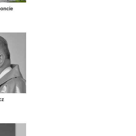
moncie
cz