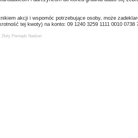
tnikiem akcji i wspomóc potrzebujące osoby, może zadekla
okrotność tej kwoty) na konto: 09 1240 3259 1111 0010 0738 
i Złoty Pieniądz Nadziei