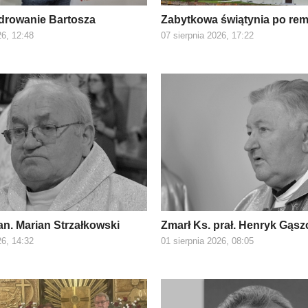
drowanie Bartosza
Zabytkowa świątynia po re
26, 12:48
07 sierpnia 2026, 17:22
an. Marian Strzałkowski
Zmarł Ks. prał. Henryk Gąsz
26, 14:32
01 sierpnia 2026, 08:05