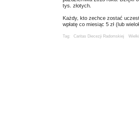
tys. złotych.
Każdy, kto zechce zostać uczes
wpłatę co miesiąc 5 zł (lub wiel
Tag:
Caritas Diecezji Radomskiej
Wielk