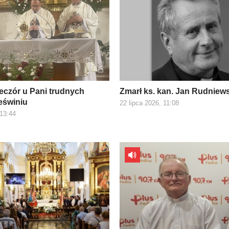
eczór u Pani trudnych
Zmarł ks. kan. Jan Rudniew
eświniu
22 lipca 2026, 11:08
 13:44