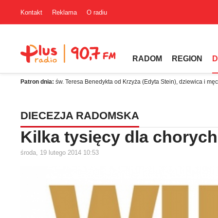
Kontakt
Reklama
O radiu
RADOM
REGION
D
Patron dnia:
św. Teresa Benedykta od Krzyża (Edyta Stein), dziewica i mę
DIECEZJA RADOMSKA
Kilka tysięcy dla chorych
środa, 19 lutego 2014 10:53