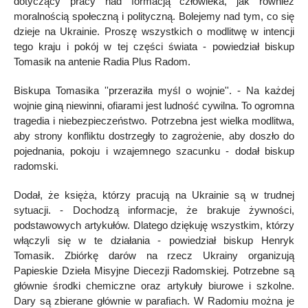
dotyczący pracy nad formacją człowieka, jak również
moralnością społeczną i polityczną. Bolejemy nad tym, co się
dzieje na Ukrainie. Proszę wszystkich o modlitwę w intencji
tego kraju i pokój w tej części świata - powiedział biskup
Tomasik na antenie Radia Plus Radom.
Biskupa Tomasika ''przeraziła myśl o wojnie''. - Na każdej
wojnie giną niewinni, ofiarami jest ludność cywilna. To ogromna
tragedia i niebezpieczeństwo. Potrzebna jest wielka modlitwa,
aby strony konfliktu dostrzegły to zagrożenie, aby doszło do
pojednania, pokoju i wzajemnego szacunku - dodał biskup
radomski.
Dodał, że księża, którzy pracują na Ukrainie są w trudnej
sytuacji. - Dochodzą informacje, że brakuje żywności,
podstawowych artykułów. Dlatego dziękuję wszystkim, którzy
włączyli się w te działania - powiedział biskup Henryk
Tomasik. Zbiórkę darów na rzecz Ukrainy organizują
Papieskie Dzieła Misyjne Diecezji Radomskiej. Potrzebne są
głównie środki chemiczne oraz artykuły biurowe i szkolne.
Dary są zbierane głównie w parafiach. W Radomiu można je